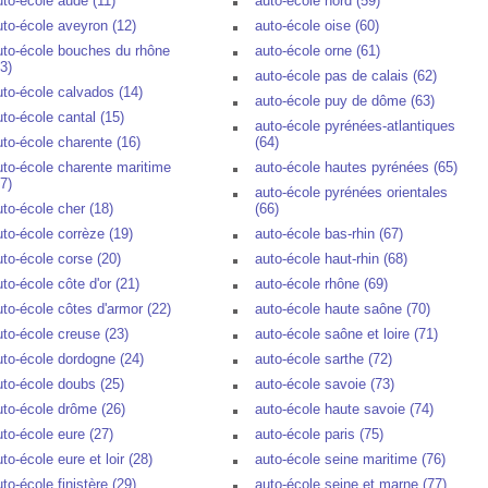
uto-école aude (11)
auto-école nord (59)
uto-école aveyron (12)
auto-école oise (60)
uto-école bouches du rhône
auto-école orne (61)
3)
auto-école pas de calais (62)
uto-école calvados (14)
auto-école puy de dôme (63)
uto-école cantal (15)
auto-école pyrénées-atlantiques
uto-école charente (16)
(64)
uto-école charente maritime
auto-école hautes pyrénées (65)
7)
auto-école pyrénées orientales
uto-école cher (18)
(66)
uto-école corrèze (19)
auto-école bas-rhin (67)
uto-école corse (20)
auto-école haut-rhin (68)
uto-école côte d'or (21)
auto-école rhône (69)
uto-école côtes d'armor (22)
auto-école haute saône (70)
uto-école creuse (23)
auto-école saône et loire (71)
uto-école dordogne (24)
auto-école sarthe (72)
uto-école doubs (25)
auto-école savoie (73)
uto-école drôme (26)
auto-école haute savoie (74)
uto-école eure (27)
auto-école paris (75)
to-école eure et loir (28)
auto-école seine maritime (76)
to-école finistère (29)
auto-école seine et marne (77)