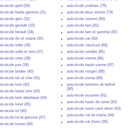
uto-école gard (30)
auto-école yvelines (78)
uto-école haute garonne (31)
auto-école deux sèvres (79)
uto-école gers (32)
auto-école somme (80)
uto-école gironde (33)
auto-école tarn (81)
uto-école hérault (34)
auto-école tarn et garonne (82)
to-école ille et vilaine (35)
auto-école var (83)
uto-école indre (36)
auto-école vaucluse (84)
to-école indre et loire (37)
auto-école vendée (85)
uto-école isère (38)
auto-école vienne (86)
uto-école jura (39)
auto-école haute vienne (87)
uto-école landes (40)
auto-école vosges (88)
to-école loir et cher (41)
auto-école yonne (89)
to-école loire (42)
auto-école territoire de belfort
(90)
uto-école haute loire (43)
auto-école essonne (91)
to-école loire atlantique (44)
auto-école hauts de seine (92)
to-école loiret (45)
auto-école seine saint denis (93)
to-école lot (46)
auto-école val de marne (94)
uto-école lot-et-garonne (47)
auto-école val d'oise (95)
uto-école lozère (48)