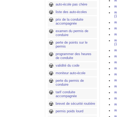
a
auto-école pas chère
a
liste des auto-écoles
a
(1
prix de la conduite
a
accompagnée
a
examen du permis de
a
conduire
a
perte de points sur le
(1
permis
a
programmer des heures
a
de conduite
a
validité du code
a
moniteur auto-école
a
a
perte du permis de
conduire
a
tarif conduite
a
accompagnée
a
brevet de sécurité routière
a
au
permis poids lourd
au