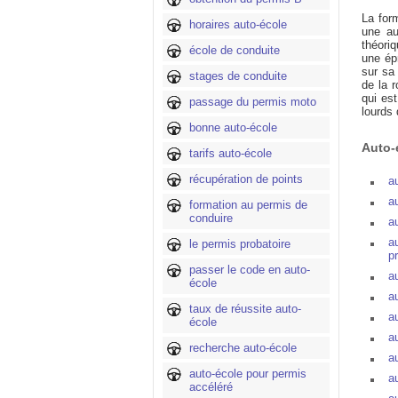
La for
horaires auto-école
une au
théoriq
école de conduite
une ép
sur sa
stages de conduite
de la 
qui es
passage du permis moto
lourds 
bonne auto-école
Auto-
tarifs auto-école
récupération de points
a
a
formation au permis de
conduire
au
a
le permis probatoire
p
passer le code en auto-
a
école
a
taux de réussite auto-
a
école
a
recherche auto-école
a
auto-école pour permis
a
accéléré