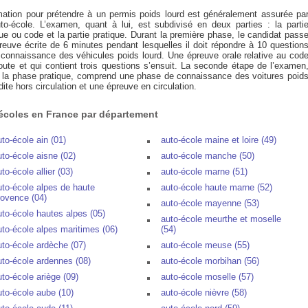
mation pour prétendre à un permis poids lourd est généralement assurée pa
to-école. L’examen, quant à lui, est subdivisé en deux parties : la parti
ue ou code et la partie pratique. Durant la première phase, le candidat pass
reuve écrite de 6 minutes pendant lesquelles il doit répondre à 10 question
 connaissance des véhicules poids lourd. Une épreuve orale relative au cod
route et qui contient trois questions s’ensuit. La seconde étape de l’examen
t la phase pratique, comprend une phase de connaissance des voitures poid
dite hors circulation et une épreuve en circulation.
écoles en France par département
uto-école ain (01)
auto-école maine et loire (49)
uto-école aisne (02)
auto-école manche (50)
to-école allier (03)
auto-école marne (51)
uto-école alpes de haute
auto-école haute marne (52)
rovence (04)
auto-école mayenne (53)
uto-école hautes alpes (05)
auto-école meurthe et moselle
uto-école alpes maritimes (06)
(54)
uto-école ardèche (07)
auto-école meuse (55)
uto-école ardennes (08)
auto-école morbihan (56)
uto-école ariège (09)
auto-école moselle (57)
uto-école aube (10)
auto-école nièvre (58)