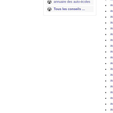
annuaire des auto-écoles
a
Tous les conseils ...
a
a
a
a
au
a
au
a
a
a
au
au
a
au
au
au
a
a