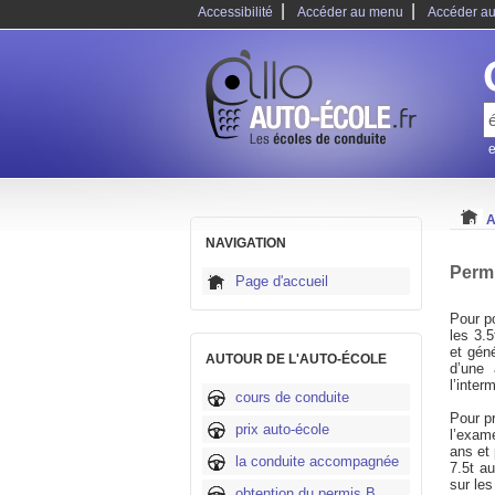
|
|
Accessibilité
Accéder au menu
Accéder au
e
A
NAVIGATION
Permi
Page d'accueil
Pour po
les 3.5
et gén
AUTOUR DE L'AUTO-ÉCOLE
d’une 
l’inter
cours de conduite
Pour pr
prix auto-école
l’exam
ans et 
la conduite accompagnée
7.5t a
sur les
obtention du permis B