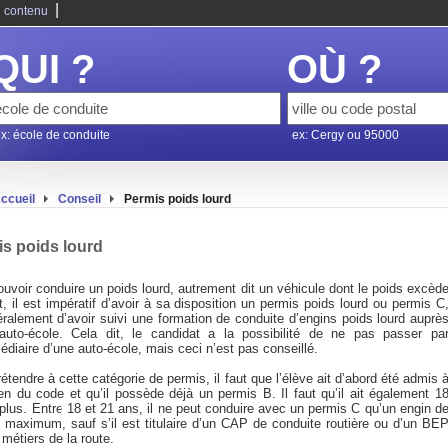
|
 contenu
QUI ?
OÙ ?
x: école de conduite
ex: Cergy ou 95000
ccueil
Conseil
Permis poids lourd
s poids lourd
uvoir conduire un poids lourd, autrement dit un véhicule dont le poids excèd
t, il est impératif d’avoir à sa disposition un permis poids lourd ou permis C
éralement d’avoir suivi une formation de conduite d’engins poids lourd auprè
auto-école. Cela dit, le candidat a la possibilité de ne pas passer pa
médiaire d’une auto-école, mais ceci n’est pas conseillé.
étendre à cette catégorie de permis, il faut que l’élève ait d’abord été admis 
en du code et qu’il possède déjà un permis B. Il faut qu’il ait également 1
plus. Entre 18 et 21 ans, il ne peut conduire avec un permis C qu’un engin d
u maximum, sauf s’il est titulaire d’un CAP de conduite routière ou d’un BE
 métiers de la route.