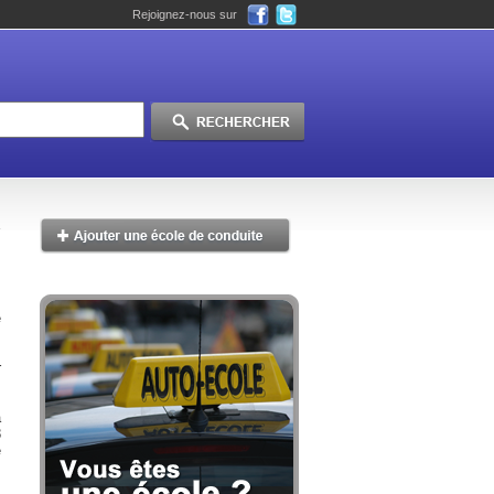
Rejoignez-nous sur
e
,
s
r
à
8
e
P