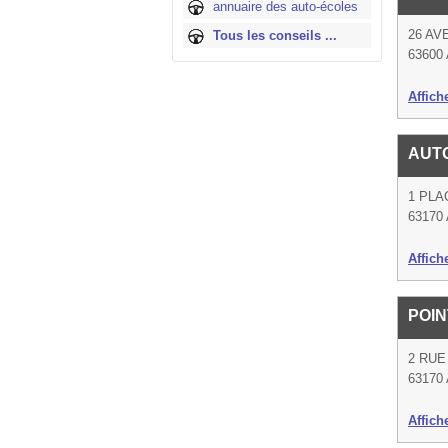
annuaire des auto-écoles
26 A
Tous les conseils ...
63600 
Affich
AUT
1 PL
63170 
Affich
POIN
2 RUE
63170 
Affich