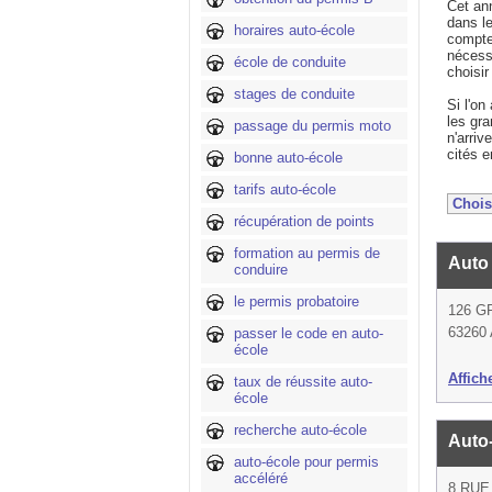
Cet ann
dans l
horaires auto-école
compte
nécessa
école de conduite
choisir
stages de conduite
Si l'on
les gra
passage du permis moto
n'arriv
cités e
bonne auto-école
tarifs auto-école
récupération de points
formation au permis de
Auto
conduire
le permis probatoire
126 G
63260 
passer le code en auto-
école
Affich
taux de réussite auto-
école
recherche auto-école
Auto
auto-école pour permis
accéléré
8 RUE