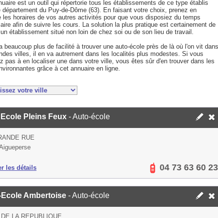
uaire est un outil qui répertorie tous les établissements de ce type établis
e département du Puy-de-Dôme (63). En faisant votre choix, prenez en
 les horaires de vos autres activités pour que vous disposiez du temps
ire afin de suivre les cours. La solution la plus pratique est certainement de
 un établissement situé non loin de chez soi ou de son lieu de travail.
 a beaucoup plus de facilité à trouver une auto-école près de là où l'on vit dan
ndes villes, il en va autrement dans les localités plus modestes. Si vous
ez pas à en localiser une dans votre ville, vous êtes sûr d'en trouver dans les
nvironnantes grâce à cet annuaire en ligne.
 Ecole Pleins Feux
- Auto-école
RANDE RUE
Aigueperse
04 73 63 60 23
er les détails
-Ecole Ambertoise
- Auto-école
 DE LA REPUBLIQUE