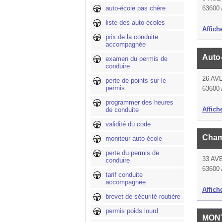
auto-école pas chère
63600 
liste des auto-écoles
Affich
prix de la conduite
accompagnée
Auto
examen du permis de
conduire
26 A
perte de points sur le
permis
63600 
programmer des heures
Affich
de conduite
validité du code
Cham
moniteur auto-école
perte du permis de
33 A
conduire
63600 
tarif conduite
accompagnée
Affich
brevet de sécurité routière
permis poids lourd
MON