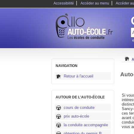
|
|
Accessibilité
Accéder au menu
Accéder au
e
A
NAVIGATION
Auto
Retour à l'accueil
Si vous
AUTOUR DE L'AUTO-ÉCOLE
intéres
distinc
cours de conduite
Sancy-V
ces ter
prix auto-école
avant d
condui
la conduite accompagnée
vous a
obtention du permis B