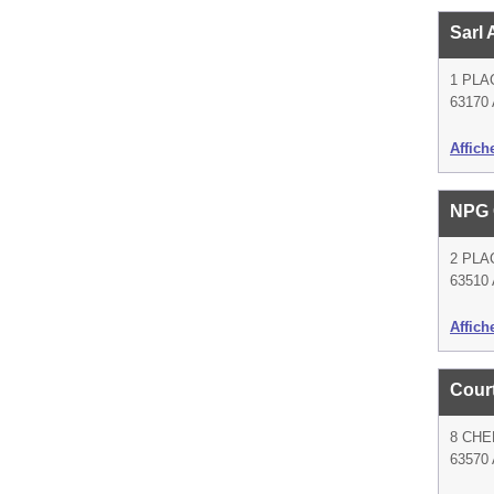
Sarl
1 PL
63170 
Affich
NPG 
2 PLA
63510 
Affich
Cour
8 CHE
63570 