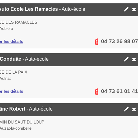
 Auto Ecole Les Ramacles
- Auto-école
ACE DES RAMACLES
Aubière
04 73 26 98 07
er les détails
Conduite
- Auto-école
CE DE LA PAIX
Aulnat
04 73 61 01 41
er les détails
tine Robert
- Auto-école
MIN DU SAUT DU LOUP
Auzat-la-combelle