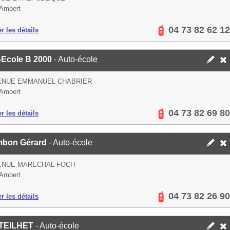
Ambert
04 73 82 62 12
er les détails
-Ecole B 2000
- Auto-école
VENUE EMMANUEL CHABRIER
Ambert
04 73 82 69 80
er les détails
bon Gérard
- Auto-école
VENUE MARECHAL FOCH
Ambert
04 73 82 26 90
er les détails
TEILHET
- Auto-école