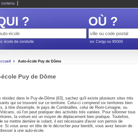
|
 contenu
QUI ?
OÙ ?
x: école de conduite
ex: Cergy ou 95000
ccueil
Auto-école Puy de Dôme
-école Puy de Dôme
 résidez dans le Puy-de-Dôme (63), sachez qu'il existe plusieurs sites très
sants qui se trouvent sur ce territoire. Celui-ci comprend six territoires bien
ts, à titre d'exemple, le pays de Combrailles, celui de Riom-Limagne, ou
olcans, où l'on peut pratiquer des activités très variées. Pour sillonner tous
ritoires, la voiture est un moyen de déplacement bien pratique. Toutefois,
e se mettre derrière le volant, il est nécessaire d'avoir son permis de
re. Si vous avez en tête de le décrocher pour bientôt, vous avez besoin de
dresser à une auto-école.