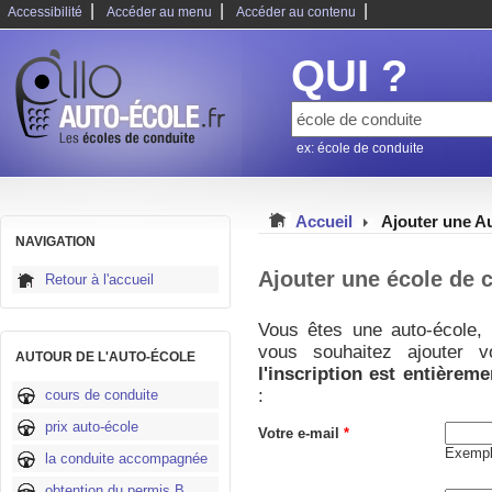
|
|
|
Accessibilité
Accéder au menu
Accéder au contenu
QUI ?
ex: école de conduite
Accueil
Ajouter une A
NAVIGATION
Ajouter une école de 
Retour à l'accueil
Vous êtes une auto-école, 
vous souhaitez ajouter v
AUTOUR DE L'AUTO-ÉCOLE
l'inscription est entièreme
:
cours de conduite
prix auto-école
Votre e-mail
*
Exempl
la conduite accompagnée
obtention du permis B