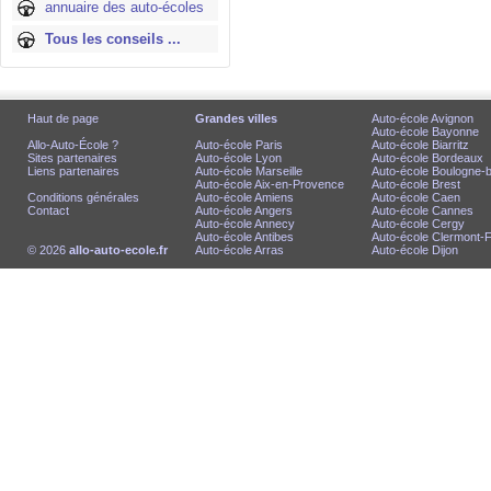
annuaire des auto-écoles
Tous les conseils ...
Haut de page
Grandes villes
Auto-école Avignon
Auto-école Bayonne
Allo-Auto-École ?
Auto-école Paris
Auto-école Biarritz
Sites partenaires
Auto-école Lyon
Auto-école Bordeaux
Liens partenaires
Auto-école Marseille
Auto-école Boulogne-bi
Auto-école Aix-en-Provence
Auto-école Brest
Conditions générales
Auto-école Amiens
Auto-école Caen
Contact
Auto-école Angers
Auto-école Cannes
Auto-école Annecy
Auto-école Cergy
Auto-école Antibes
Auto-école Clermont-
© 2026
allo-auto-ecole.fr
Auto-école Arras
Auto-école Dijon