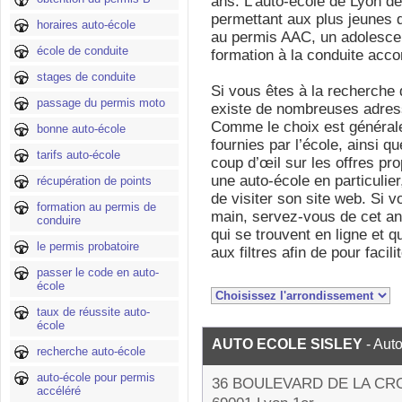
ans. L’auto-école de Lyon d
permettant aux plus jeunes 
horaires auto-école
au permis AAC, un adolescen
école de conduite
formation à la conduite acc
stages de conduite
Si vous êtes à la recherche 
passage du permis moto
existe de nombreuses adress
Comme le choix est générale
bonne auto-école
fournies par l’école, ainsi qu
tarifs auto-école
coup d’œil sur les offres pr
une auto-école en particulie
récupération de points
de visiter son site web. Si 
formation au permis de
main, servez-vous de cet an
conduire
qui se trouvent en ligne et q
le permis probatoire
aux filtres afin de pour facil
passer le code en auto-
école
taux de réussite auto-
école
AUTO ECOLE SISLEY
- Aut
recherche auto-école
auto-école pour permis
36 BOULEVARD DE LA CR
accéléré