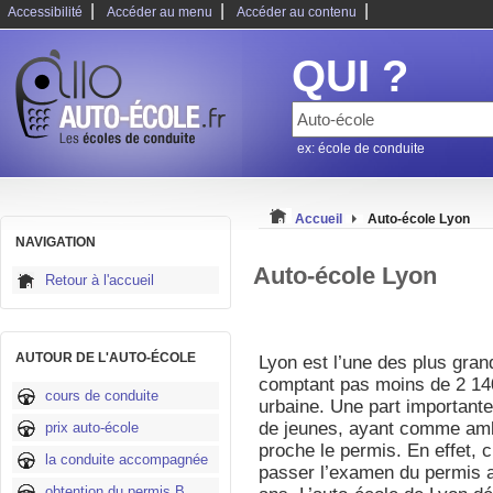
|
|
|
Accessibilité
Accéder au menu
Accéder au contenu
QUI ?
ex: école de conduite
Accueil
Auto-école Lyon
NAVIGATION
Auto-école Lyon
Retour à l'accueil
AUTOUR DE L'AUTO-ÉCOLE
Lyon est l’une des plus gra
comptant pas moins de 2 140
cours de conduite
urbaine. Une part importante
de jeunes, ayant comme ambi
prix auto-école
proche le permis. En effet, 
la conduite accompagnée
passer l’examen du permis a
obtention du permis B