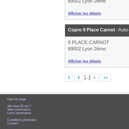
69002 Lyon 2ème
Afficher les détails
Copro 9 Place Carnot
- Auto
9 PLACE CARNOT
69002 Lyon 2ème
Afficher les détails
[...]
1
2
>
>>
Haut de page
Allo-Auto-École ?
Sites partenaires
Liens partenaires
Conditions générales
Contact