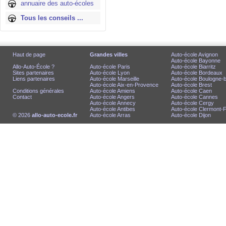
annuaire des auto-écoles
Tous les conseils ...
Haut de page
Grandes villes
Auto-école Avignon
Auto-école Bayonne
Allo-Auto-École ?
Auto-école Paris
Auto-école Biarritz
Sites partenaires
Auto-école Lyon
Auto-école Bordeaux
Liens partenaires
Auto-école Marseille
Auto-école Boulogne-bi
Auto-école Aix-en-Provence
Auto-école Brest
Conditions générales
Auto-école Amiens
Auto-école Caen
Contact
Auto-école Angers
Auto-école Cannes
Auto-école Annecy
Auto-école Cergy
Auto-école Antibes
Auto-école Clermont-
© 2026
allo-auto-ecole.fr
Auto-école Arras
Auto-école Dijon