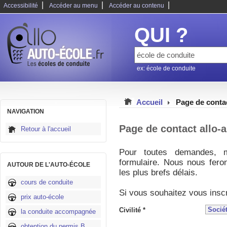
|
|
|
Accessibilité
Accéder au menu
Accéder au contenu
QUI ?
ex: école de conduite
Accueil
Page de conta
NAVIGATION
Page de contact allo-a
Retour à l'accueil
Pour toutes demandes, m
formulaire. Nous nous fero
AUTOUR DE L'AUTO-ÉCOLE
les plus brefs délais.
cours de conduite
Si vous souhaitez vous insc
prix auto-école
Civilité *
la conduite accompagnée
obtention du permis B