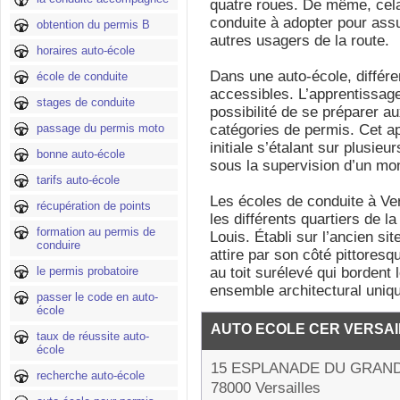
quatre roues. De même, cela
conduite à adopter pour assu
obtention du permis B
autres usagers de la route.
horaires auto-école
Dans une auto-école, différe
école de conduite
accessibles. L’apprentissage 
stages de conduite
possibilité de se préparer a
passage du permis moto
catégories de permis. Cet a
initiale s’étalant sur plusie
bonne auto-école
sous la supervision d’un moni
tarifs auto-école
Les écoles de conduite à Ver
récupération de points
les différents quartiers de la
formation au permis de
Louis. Établi sur l’ancien sit
conduire
attire par son côté pittore
le permis probatoire
au toit surélevé qui bordent 
ensemble architectural uniq
passer le code en auto-
école
AUTO ECOLE CER VERSA
taux de réussite auto-
école
15 ESPLANADE DU GRAND
recherche auto-école
78000 Versailles