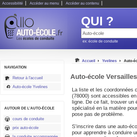
|
|
|
Accessibilité
Accéder au menu
Accéder au contenu
QUI ?
ex: école de conduite
Accueil
Yvelines
Auto-éc
NAVIGATION
Auto-école Versailles
Retour à l'accueil
Auto-école Yvelines
La liste et les coordonnées 
(78000) sont accessibles en
ligne. De ce fait, trouver u
spécialisé en la matière pou
AUTOUR DE L'AUTO-ÉCOLE
pose pas de problème.
cours de conduite
S’inscrire dans une auto-écol
prix auto-école
pour apprendre à conduire u
la conduite accompagnée