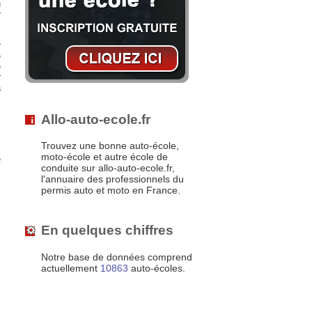
u
r
r
e
e
r
à
Allo-auto-ecole.fr
Trouvez une bonne auto-école,
moto-école et autre école de
é
conduite sur allo-auto-ecole.fr,
l'annuaire des professionnels du
permis auto et moto en France.
En quelques chiffres
Notre base de données comprend
actuellement
10863
auto-écoles.