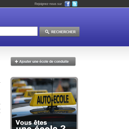
Rejoignez-nous sur
r
s
.
r
e
r
.