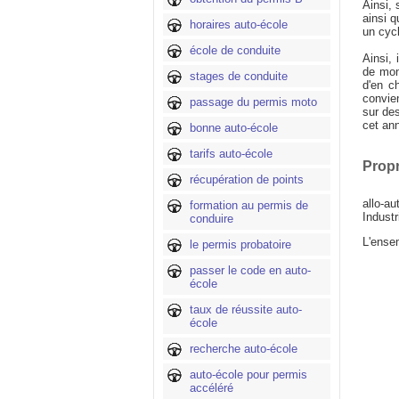
Ainsi, 
ainsi q
horaires auto-école
un cyc
école de conduite
Ainsi, 
de mon
stages de conduite
d'en c
convie
passage du permis moto
sur des
cet ann
bonne auto-école
tarifs auto-école
Propri
récupération de points
allo-a
formation au permis de
Industr
conduire
L'ense
le permis probatoire
passer le code en auto-
école
taux de réussite auto-
école
recherche auto-école
auto-école pour permis
accéléré