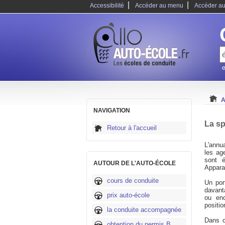
|
|
Accessibilité
Accéder au menu
Accéder au
e
A
NAVIGATION
La sp
Retour à l'accueil
L'annu
les ag
sont é
AUTOUR DE L'AUTO-ÉCOLE
Appara
cours de conduite
Un port
davant
prix auto-école
ou enc
positi
la conduite accompagnée
Dans c
obtention du permis B