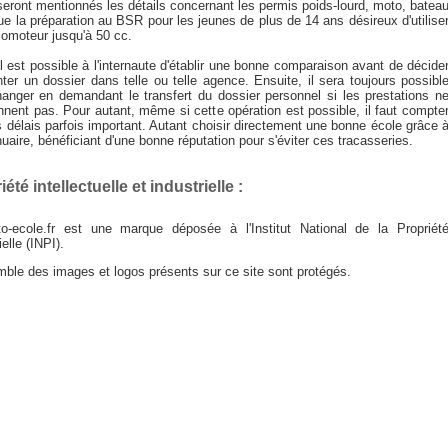
seront mentionnés les détails concernant les permis poids-lourd, moto, batea
ue la préparation au BSR pour les jeunes de plus de 14 ans désireux d'utilise
lomoteur jusqu'à 50 cc.
il est possible à l'internaute d'établir une bonne comparaison avant de décide
ter un dossier dans telle ou telle agence. Ensuite, il sera toujours possibl
hanger en demandant le transfert du dossier personnel si les prestations n
nnent pas. Pour autant, même si cette opération est possible, il faut compte
 délais parfois important. Autant choisir directement une bonne école grâce 
uaire, bénéficiant d'une bonne réputation pour s'éviter ces tracasseries.
été intellectuelle et industrielle :
uto-ecole.fr est une marque déposée à l'Institut National de la Propriét
ielle (INPI).
mble des images et logos présents sur ce site sont protégés.