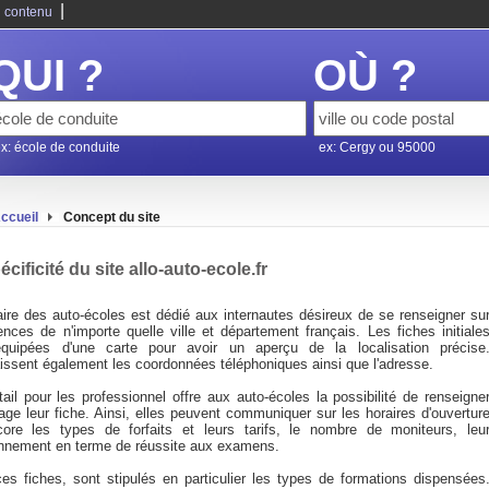
|
 contenu
QUI ?
OÙ ?
x: école de conduite
ex: Cergy ou 95000
ccueil
Concept du site
écificité du site allo-auto-ecole.fr
aire des auto-écoles est dédié aux internautes désireux de se renseigner su
ences de n'importe quelle ville et département français. Les fiches initiale
quipées d'une carte pour avoir un aperçu de la localisation précise
issent également les coordonnées téléphoniques ainsi que l'adresse.
ail pour les professionnel offre aux auto-écoles la possibilité de renseigne
age leur fiche. Ainsi, elles peuvent communiquer sur les horaires d'ouvertur
ore les types de forfaits et leurs tarifs, le nombre de moniteurs, leu
onnement en terme de réussite aux examens.
es fiches, sont stipulés en particulier les types de formations dispensées