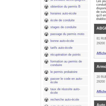
Les je
condui
obtention du permis B
dispon
de sui
horaires auto-école
qu’il e
établis
école de conduite
stages de conduite
ABG
passage du permis moto
81 RU
bonne auto-école
29200 
tarifs auto-école
Affich
récupération de points
formation au permis de
conduire
Armo
le permis probatoire
20 RU
passer le code en auto-
29200 
école
taux de réussite auto-
Affich
école
recherche auto-école
Auto