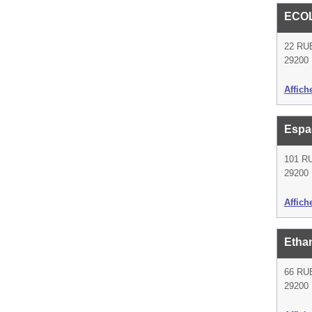
ECO
22 RU
29200 
Affich
Espa
101 R
29200 
Affich
Etha
66 RU
29200 