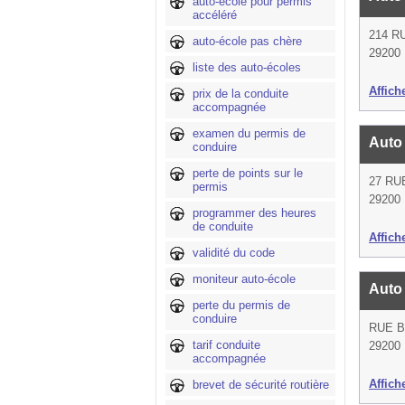
auto-école pour permis
accéléré
214 R
auto-école pas chère
29200 
liste des auto-écoles
Affich
prix de la conduite
accompagnée
examen du permis de
Auto
conduire
perte de points sur le
27 RU
permis
29200 
programmer des heures
de conduite
Affich
validité du code
moniteur auto-école
Auto
perte du permis de
conduire
RUE 
tarif conduite
29200 
accompagnée
Affich
brevet de sécurité routière