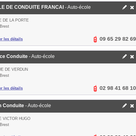
LE DE CONDUITE FRANCAI
- Auto-école
E DE LA PORTE
Brest
09 65 29 82 69
er les détails
ce Conduite
- Auto-école
UE DE VERDUN
Brest
02 98 41 68 10
er les détails
n Conduite
- Auto-école
E VICTOR HUGO
Brest