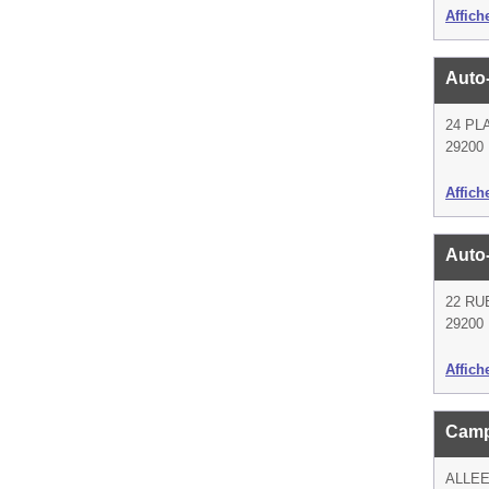
Affich
Auto
24 PL
29200 
Affich
Auto
22 RU
29200 
Affich
Camp
ALLEE