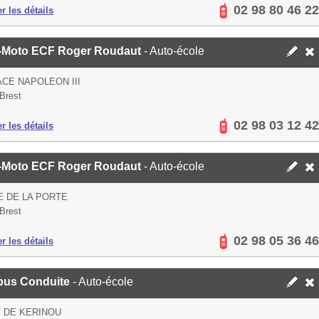
02 98 80 46 22
er les détails
-Moto ECF Roger Roudaut
- Auto-école
ACE NAPOLEON III
Brest
02 98 03 12 42
er les détails
-Moto ECF Roger Roudaut
- Auto-école
E DE LA PORTE
Brest
02 98 05 36 46
er les détails
us Conduite
- Auto-école
 DE KERINOU