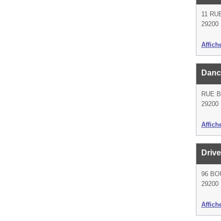
11 RU
29200 
Affich
Danc
RUE 
29200 
Affich
Driv
96 B
29200 
Affich