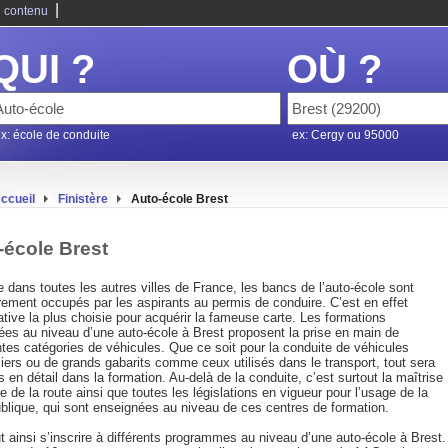
|
 contenu
QUI ?
OÙ ?
x: école de conduite
ex: Cergy ou 95000
ccueil
Finistère
Auto-école Brest
-école Brest
dans toutes les autres villes de France, les bancs de l’auto-école sont
rement occupés par les aspirants au permis de conduire. C’est en effet
native la plus choisie pour acquérir la fameuse carte. Les formations
ées au niveau d’une auto-école à Brest proposent la prise en main de
ntes catégories de véhicules. Que ce soit pour la conduite de véhicules
liers ou de grands gabarits comme ceux utilisés dans le transport, tout sera
 en détail dans la formation. Au-delà de la conduite, c’est surtout la maîtrise
 de la route ainsi que toutes les législations en vigueur pour l’usage de la
ublique, qui sont enseignées au niveau de ces centres de formation.
 ainsi s’inscrire à différents programmes au niveau d’une auto-école à Brest.