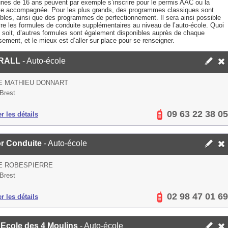
unes de 16 ans peuvent par exemple s’inscrire pour le permis AAC ou la
te accompagnée. Pour les plus grands, des programmes classiques sont
ibles, ainsi que des programmes de perfectionnement. Il sera ainsi possible
vre les formules de conduite supplémentaires au niveau de l’auto-école. Quoi
n soit, d’autres formules sont également disponibles auprès de chaque
sement, et le mieux est d’aller sur place pour se renseigner.
RALL
- Auto-école
E MATHIEU DONNART
Brest
09 63 22 38 05
er les détails
r Conduite
- Auto-école
E ROBESPIERRE
Brest
02 98 47 01 69
er les détails
 Ecole des 4 Moulins
- Auto-école