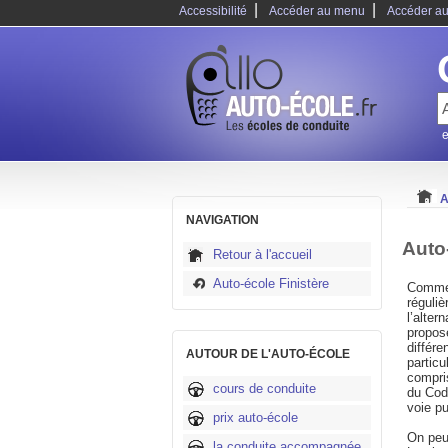
|
|
Accessibilité
Accéder au menu
Accéder au
e
A
NAVIGATION
Auto
Retour à l'accueil
Auto-école Finistère
Comme 
réguliè
l’alter
propos
différe
AUTOUR DE L'AUTO-ÉCOLE
particu
compris
cours de conduite
du Code
voie p
prix auto-école
On peut
la conduite accompagnée