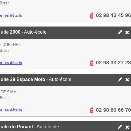
Brest
02 98 43 45 96
er les détails
uite 2000
- Auto-école
E DUPERRE
Brest
02 98 33 27 28
er les détails
uite 29 Espace Moto
- Auto-école
 DE SIAM
Brest
02 98 80 66 70
er les détails
uite du Ponant
- Auto-école