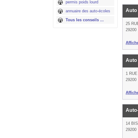
permis poids lourd
Auto
annuaire des auto-écoles
Tous les conseils ...
25 RU
29200 
Affich
Auto
1 RUE
29200 
Affich
Auto
14 BI
29200 