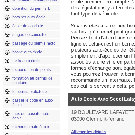
école prennent en compte l’a
des législations y afférente
obtention du permis B
tout type de véhicule.
horaires auto-école
Si vous êtes à la recherche
école de conduite
sachez qu’Internet peut gran
stages de conduite
Pensez tout d’abord aux nom
passage du permis moto
ligne et celui-ci est un bon
plusieurs auto-écoles de réfé
bonne auto-école
simplement d’appliquer un fil
tarifs auto-école
associés à une ville en parti
formes d’échange sont égal
récupération de points
vous pourrez trouver la bon
formation au permis de
recommande un internaute. N
conduire
ces outils servent à cela, p
le permis probatoire
Auto Ecole Auto'Scool Lafa
passer le code en auto-
école
19 BOULEVARD LAFAYETT
taux de réussite auto-
école
63000 Clermont-ferrand
recherche auto-école
Afficher les détails