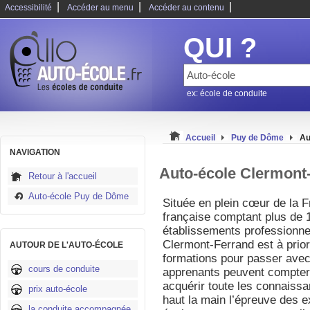
|
|
|
Accessibilité
Accéder au menu
Accéder au contenu
QUI ?
ex: école de conduite
Accueil
Puy de Dôme
Au
NAVIGATION
Auto-école Clermont
Retour à l'accueil
Auto-école Puy de Dôme
Située en plein cœur de la F
française comptant plus de 
établissements professionnels
Clermont-Ferrand est à prior
AUTOUR DE L'AUTO-ÉCOLE
formations pour passer ave
cours de conduite
apprenants peuvent compter 
acquérir toute les connaiss
prix auto-école
haut la main l’épreuve des 
la conduite accompagnée