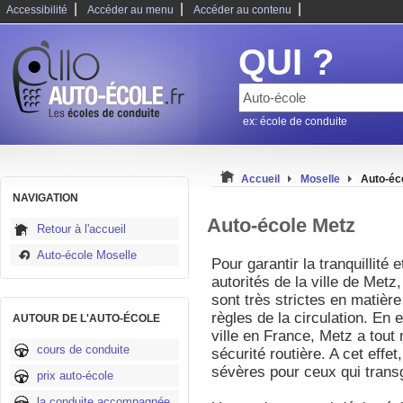
|
|
|
Accessibilité
Accéder au menu
Accéder au contenu
QUI ?
ex: école de conduite
Accueil
Moselle
Auto-éc
NAVIGATION
Auto-école Metz
Retour à l'accueil
Auto-école Moselle
Pour garantir la tranquillité 
autorités de la ville de Metz
sont très strictes en matière
règles de la circulation. En
AUTOUR DE L'AUTO-ÉCOLE
ville en France, Metz a tout
cours de conduite
sécurité routière. A cet effe
sévères pour ceux qui transg
prix auto-école
la conduite accompagnée