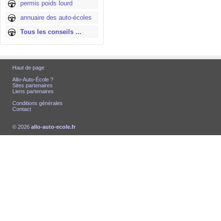
permis poids lourd
annuaire des auto-écoles
Tous les conseils ...
Haut de page
Allo-Auto-École ?
Sites partenaires
Liens partenaires
Conditions générales
Contact
© 2026
allo-auto-ecole.fr