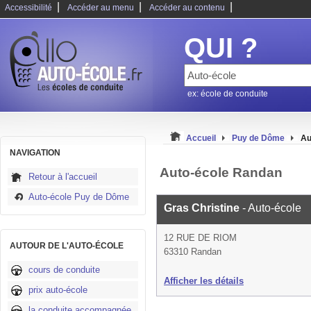
|
|
|
Accessibilité
Accéder au menu
Accéder au contenu
QUI ?
ex: école de conduite
Accueil
Puy de Dôme
Au
NAVIGATION
Auto-école Randan
Retour à l'accueil
Auto-école Puy de Dôme
Gras Christine
- Auto-école
12 RUE DE RIOM
AUTOUR DE L'AUTO-ÉCOLE
63310 Randan
cours de conduite
Afficher les détails
prix auto-école
la conduite accompagnée