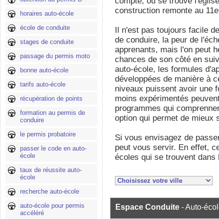
compte, où se trouve l'église
construction remonte au 11e 
horaires auto-école
école de conduite
Il n'est pas toujours facile
de conduire, la peur de l'éc
stages de conduite
apprenants, mais l'on peut 
passage du permis moto
chances de son côté en sui
auto-école, les formules d'ap
bonne auto-école
développées de manière à ce
tarifs auto-école
niveaux puissent avoir une fo
moins expérimentés peuvent
récupération de points
programmes qui comprennent
formation au permis de
option qui permet de mieux s
conduire
le permis probatoire
Si vous envisagez de passer
peut vous servir. En effet, c
passer le code en auto-
école
écoles qui se trouvent dans 
taux de réussite auto-
école
recherche auto-école
auto-école pour permis
Espace Conduite
- Auto-éco
accéléré