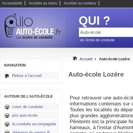
|
|
|
Accessibilité
Accéder au menu
Accéder au contenu
QUI ?
ex: école de conduite
Accueil
Auto-école Lozère
NAVIGATION
Auto-école Lozère
Retour à l'accueil
AUTOUR DE L'AUTO-ÉCOLE
Pour retrouver une auto-écol
informations contenues sur c
cours de conduite
Toutes les localités du dépa
plus grandes agglomération
prix auto-école
Pénitents est la principale fi
la conduite accompagnée
hameaux, à l'instar d'Aumon
obtention du permis B