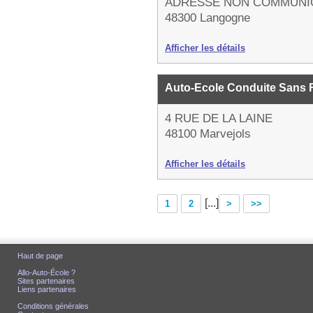
ADRESSE NON COMMUNI
48300 Langogne
Afficher les détails
Auto-Ecole Conduite Sans 
4 RUE DE LA LAINE
48100 Marvejols
Afficher les détails
[...]
1
2
>
>>
Haut de page
Allo-Auto-École ?
Sites partenaires
Liens partenaires
Conditions générales