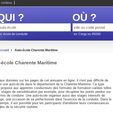
|
 contenu
QUI ?
OÙ ?
x: école de conduite
ex: Cergy ou 95000
ccueil
Auto-école Charente Maritime
-école Charente Maritime
ux données sur les pages de cet annuaire en ligne, il n'est pas difficile de
ser une auto-école dans le département de la Charente-Maritime. Ce type
e propose aux apprentis conducteurs des formules de formation variées telles
 stages de sensibilisation par exemple, pour récupérer les points perdus sur
ermis de conduire. Une auto-école organise aussi des stages intensifs de
ge, une occasion de se perfectionner dans l'exercice de la conduite. Dans le
mps, il est possible pour les participants d'améliorer leurs connaissances
les de la sécurité routière.