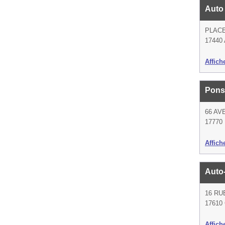
Auto
PLAC
17440 
Affich
Pons
66 AV
17770 
Affich
Auto
16 RU
17610 
Affich