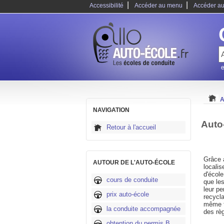
|
|
Accessibilité
Accéder au menu
Accéder au
e
A
NAVIGATION
Auto
Retour à l'accueil
Grâce a
AUTOUR DE L'AUTO-ÉCOLE
locali
d'écol
cours de conduite
que les
leur p
prix auto-école
recycla
même te
la conduite accompagnée
des règ
obtention du permis B