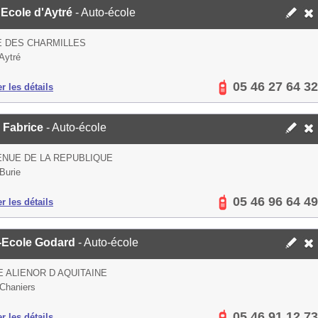
 Ecole d'Aytré
- Auto-école
E DES CHARMILLES
Aytré
05 46 27 64 32
er les détails
 Fabrice
- Auto-école
ENUE DE LA REPUBLIQUE
Burie
05 46 96 64 49
er les détails
-Ecole Godard
- Auto-école
E ALIENOR D AQUITAINE
Chaniers
05 46 91 12 73
er les détails