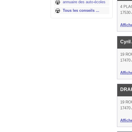
annuaire des auto-écoles
4 PLA
Tous les conseils ...
17530 
Affich
Cyri
19 RO
17470 
Affich
DRA
19 RO
17470 
Affich