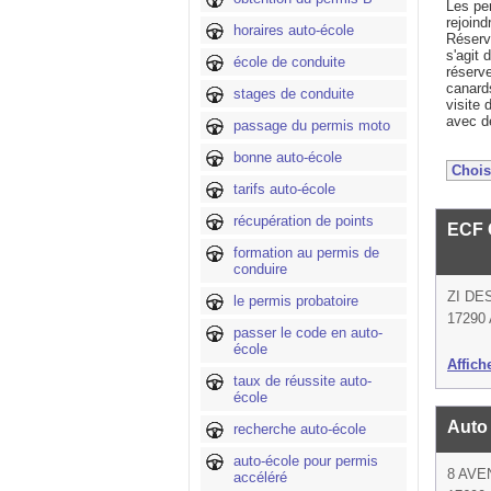
Les per
rejoind
horaires auto-école
Réserve
s'agit 
école de conduite
réserve
canards
stages de conduite
visite 
avec d
passage du permis moto
bonne auto-école
tarifs auto-école
récupération de points
ECF 
formation au permis de
conduire
ZI D
le permis probatoire
17290 A
passer le code en auto-
école
Affich
taux de réussite auto-
école
Auto
recherche auto-école
auto-école pour permis
8 AV
accéléré