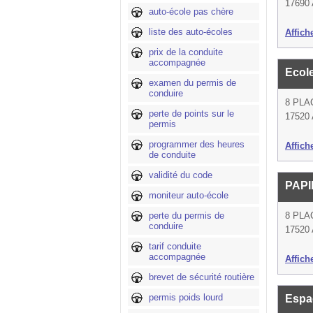
17690 
auto-école pas chère
liste des auto-écoles
Affich
prix de la conduite
accompagnée
Ecol
examen du permis de
conduire
8 PLA
perte de points sur le
17520 
permis
programmer des heures
Affich
de conduite
validité du code
PAP
moniteur auto-école
perte du permis de
8 PLA
conduire
17520 
tarif conduite
accompagnée
Affich
brevet de sécurité routière
permis poids lourd
Espa