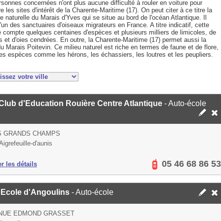
sonnes concernées n'ont plus aucune difficulté à rouler en voiture pour
re les sites d'intérêt de la Charente-Maritime (17). On peut citer à ce titre la
 naturelle du Marais d'Yves qui se situe au bord de l'océan Atlantique. Il
d'un des sanctuaires d'oiseaux migrateurs en France. A titre indicatif, cette
 compte quelques centaines d'espèces et plusieurs milliers de limicoles, de
 et d'oies cendrées. En outre, la Charente-Maritime (17) permet aussi la
du Marais Poitevin. Ce milieu naturel est riche en termes de faune et de flore,
es espèces comme les hérons, les échassiers, les loutres et les peupliers.
Club d'Education Rouière Centre Atlantique
- Auto-école
ES GRANDS CHAMPS
igrefeuille-d'aunis
05 46 68 86 53
er les détails
 Ecole d'Angoulins
- Auto-école
ENUE EDMOND GRASSET