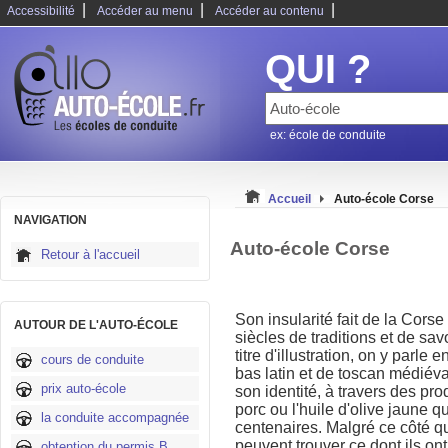
|
|
|
Accessibilité
Accéder au menu
Accéder au contenu
QUI ?
ex: école de conduite
Accueil
Auto-école Corse
NAVIGATION
Auto-école Corse
Retour à l'accueil
Son insularité fait de la Cors
AUTOUR DE L'AUTO-ÉCOLE
siècles de traditions et de sav
titre d'illustration, on y parl
cours de conduite
bas latin et de toscan médiév
prix auto-école
son identité, à travers des pro
porc ou l'huile d'olive jaune qu
la conduite accompagnée
centenaires. Malgré ce côté qu
peuvent trouver ce dont ils on
obtention du permis B