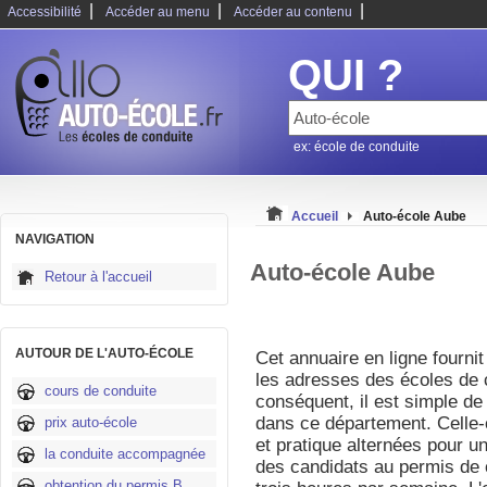
|
|
|
Accessibilité
Accéder au menu
Accéder au contenu
QUI ?
ex: école de conduite
Accueil
Auto-école Aube
NAVIGATION
Auto-école Aube
Retour à l'accueil
AUTOUR DE L'AUTO-ÉCOLE
Cet annuaire en ligne fournit
les adresses des écoles de 
cours de conduite
conséquent, il est simple de
dans ce département. Celle-
prix auto-école
et pratique alternées pour un
la conduite accompagnée
des candidats au permis de 
obtention du permis B