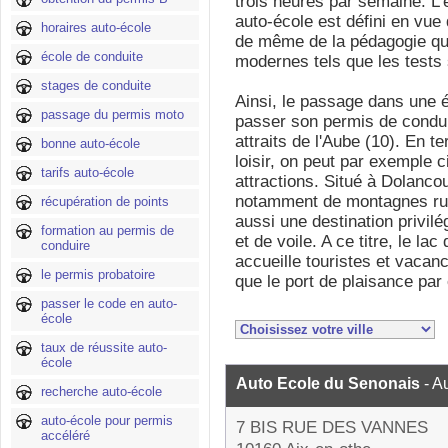
trois heures par semaine. 
auto-école est défini en vue 
horaires auto-école
de même de la pédagogie qui
école de conduite
modernes tels que les tests
stages de conduite
Ainsi, le passage dans une é
passage du permis moto
passer son permis de conduir
attraits de l'Aube (10). En t
bonne auto-école
loisir, on peut par exemple ci
tarifs auto-école
attractions. Situé à Dolancou
notamment de montagnes rus
récupération de points
aussi une destination privil
formation au permis de
et de voile. A ce titre, le lac
conduire
accueille touristes et vacanc
le permis probatoire
que le port de plaisance par
passer le code en auto-
école
taux de réussite auto-
école
Auto Ecole du Senonais
- A
recherche auto-école
auto-école pour permis
7 BIS RUE DES VANNES
accéléré