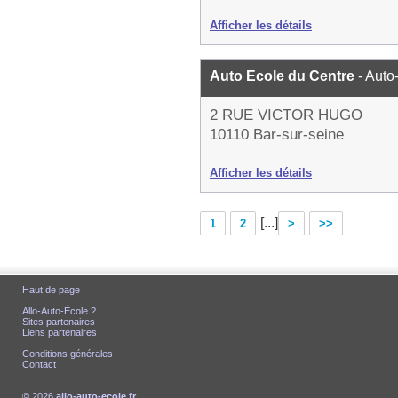
Afficher les détails
Auto Ecole du Centre
- Auto
2 RUE VICTOR HUGO
10110 Bar-sur-seine
Afficher les détails
[...]
1
2
>
>>
Haut de page
Allo-Auto-École ?
Sites partenaires
Liens partenaires
Conditions générales
Contact
© 2026
allo-auto-ecole.fr