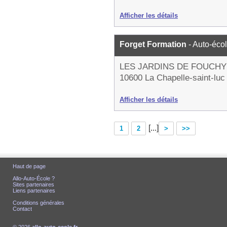
Afficher les détails
Forget Formation
- Auto-éco
LES JARDINS DE FOUCHY
10600 La Chapelle-saint-luc
Afficher les détails
[...]
1
2
>
>>
Haut de page
Allo-Auto-École ?
Sites partenaires
Liens partenaires
Conditions générales
Contact