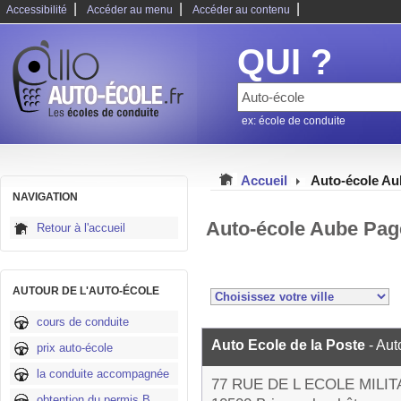
|
|
|
Accessibilité
Accéder au menu
Accéder au contenu
QUI ?
ex: école de conduite
Accueil
Auto-école Au
NAVIGATION
Auto-école Aube Pag
Retour à l'accueil
AUTOUR DE L'AUTO-ÉCOLE
cours de conduite
Auto Ecole de la Poste
- Aut
prix auto-école
la conduite accompagnée
77 RUE DE L ECOLE MILIT
obtention du permis B