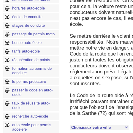
oublier les restaurants. On s
pour cela, la voiture reste u
horaires auto-école
conducteurs doivent naturel
école de conduite
n'est pas encore le cas, il e
école.
stages de conduite
passage du permis moto
Se mettre derrière le volant 
responsabilités. Notre mauv
bonne auto-école
mettre notre vie en danger, 
tarifs auto-école
Code de la route que l'on en
justement toutes les obligati
récupération de points
conducteurs doivent observer
formation au permis de
réglementation prévoit égale
conduire
auxquelles on s'expose, si l
le permis probatoire
sont inscrites.
passer le code en auto-
école
Le Code de la route aide à 
irréfléchi pouvant entraîner
taux de réussite auto-
pratique l'objectif de l'ense
école
de la Sarthe (72) qui sont ré
recherche auto-école
auto-école pour permis
accéléré