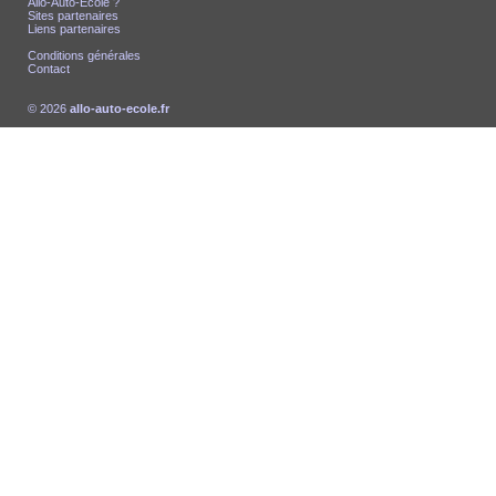
Allo-Auto-École ?
Sites partenaires
Liens partenaires
Conditions générales
Contact
© 2026
allo-auto-ecole.fr