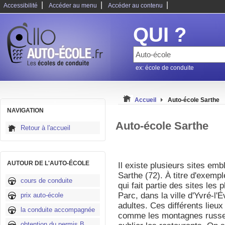
|
|
|
Accessibilité
Accéder au menu
Accéder au contenu
QUI ?
ex: école de conduite
Accueil
Auto-école Sarthe
NAVIGATION
Auto-école Sarthe
Retour à l'accueil
AUTOUR DE L'AUTO-ÉCOLE
Il existe plusieurs sites em
Sarthe (72). À titre d'exempl
cours de conduite
qui fait partie des sites les 
Parc, dans la ville d'Yvré-l'
prix auto-école
adultes. Ces différents lieux
la conduite accompagnée
comme les montagnes russes,
obtention du permis B