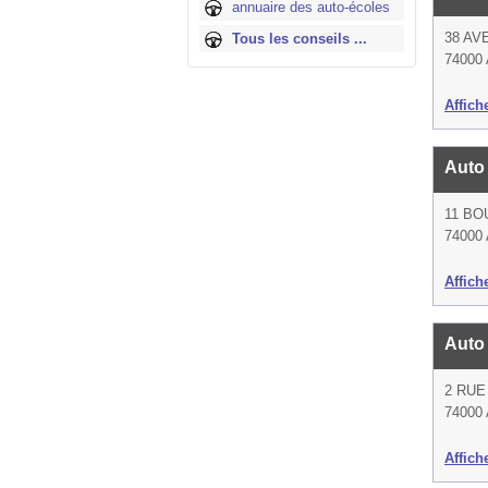
annuaire des auto-écoles
38 AV
Tous les conseils ...
74000
Affich
Auto
11 B
74000
Affich
Auto
2 RUE
74000
Affich