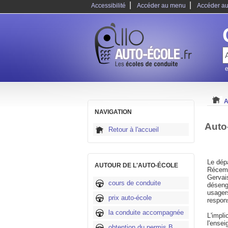
|
|
Accessibilité
Accéder au menu
Accéder au
e
A
NAVIGATION
Auto
Retour à l'accueil
Le dépa
AUTOUR DE L'AUTO-ÉCOLE
Récemm
Gervai
cours de conduite
déseng
usagers
prix auto-école
respons
la conduite accompagnée
L'impli
l'ensei
obtention du permis B