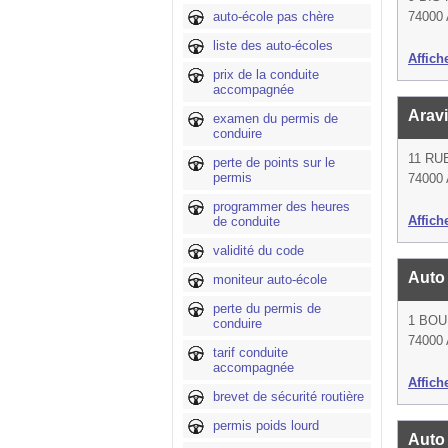
auto-école pas chère
74000
liste des auto-écoles
Affich
prix de la conduite
accompagnée
Arav
examen du permis de
conduire
11 RU
perte de points sur le
permis
74000
programmer des heures
Affich
de conduite
validité du code
Auto
moniteur auto-école
perte du permis de
1 BOU
conduire
74000
tarif conduite
accompagnée
Affich
brevet de sécurité routière
permis poids lourd
Auto