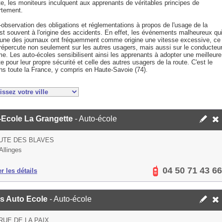
e, les moniteurs inculquent aux apprenants de véritables principes de
tement.
observation des obligations et réglementations à propos de l'usage de la
st souvent à l'origine des accidents. En effet, les événements malheureux qu
a une des journaux ont fréquemment comme origine une vitesse excessive, ce
 répercute non seulement sur les autres usagers, mais aussi sur le conducteu
e. Les auto-écoles sensibilisent ainsi les apprenants à adopter une meilleure
e pour leur propre sécurité et celle des autres usagers de la route. C'est le
ns toute la France, y compris en Haute-Savoie (74).
-Ecole La Grangette
- Auto-école
UTE DES BLAVES
Allinges
04 50 71 43 66
er les détails
is Auto Ecole
- Auto-école
 RUE DE LA PAIX