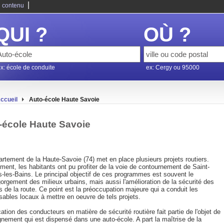
|
 contenu
QUI ?
OÙ ?
x: école de conduite
ex: Cergy ou 95000
ccueil
Auto-école Haute Savoie
-école Haute Savoie
rtement de la Haute-Savoie (74) met en place plusieurs projets routiers.
ent, les habitants ont pu profiter de la voie de contournement de Saint-
s-les-Bains. Le principal objectif de ces programmes est souvent le
orgement des milieux urbains, mais aussi l'amélioration de la sécurité des
 de la route. Ce point est la préoccupation majeure qui a conduit les
ables locaux à mettre en oeuvre de tels projets.
cation des conducteurs en matière de sécurité routière fait partie de l'objet de
gnement qui est dispensé dans une auto-école. A part la maîtrise de la