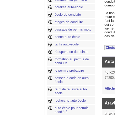
conduit
compor
horaires auto-école
La non-
école de conduite
route e
font l
stages de conduite
qui se
lui-mêm
passage du permis moto
conduit
cas da
bonne auto-école
tarifs auto-école
récupération de points
formation au permis de
Auto
conduire
le permis probatoire
40 RO
74200 
passer le code en auto-
école
Affich
taux de réussite auto-
école
recherche auto-école
Arav
auto-école pour permis
accéléré
9 BIS