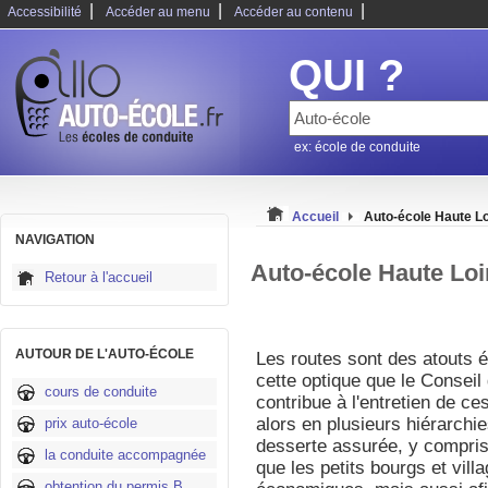
|
|
|
Accessibilité
Accéder au menu
Accéder au contenu
QUI ?
ex: école de conduite
Accueil
Auto-école Haute Lo
NAVIGATION
Auto-école Haute Loi
Retour à l'accueil
AUTOUR DE L'AUTO-ÉCOLE
Les routes sont des atouts 
cette optique que le Conseil
cours de conduite
contribue à l'entretien de ce
alors en plusieurs hiérarchie
prix auto-école
desserte assurée, y compris
la conduite accompagnée
que les petits bourgs et vill
obtention du permis B