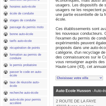
économiques, mais aussi afin
usagers. Les dispositifs de s
horaires auto-école
usagers ne les respectent pa
école de conduite
une partie essentielle de la
école.
stages de conduite
passage du permis moto
Ces établissements sont avan
les nouveaux conducteurs. 
bonne auto-école
l'examen du permis de condu
tarifs auto-école
expérimentés peuvent égale
proposés dans une auto-écol
récupération de points
catégorie, d'un recyclage de
formation au permis de
des connaissances sur le Cod
conduire
vous renseigner auprès des 
le permis probatoire
Haute-Loire (43), cet annuai
passer le code en auto-
école
taux de réussite auto-
école
Auto Ecole Husson
- Auto-é
recherche auto-école
auto-école pour permis
2 ROUTE DE LA FAYE
accéléré