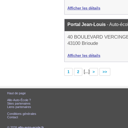
Afficher les détails
Portal Jean-Louis
- Auto-éco
40 BOULEVARD VERCING
43100 Brioude
Afficher les détails
[...]
1
2
>
>>
Haut de page
Allo-Auto-École ?
Sites partenaires
Liens partenaires
Conditions générales
Contact
© 2026
allo-auto-ecole.fr