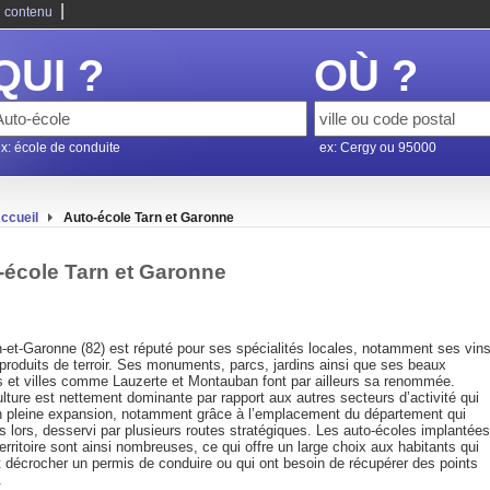
|
 contenu
QUI ?
OÙ ?
x: école de conduite
ex: Cergy ou 95000
ccueil
Auto-école Tarn et Garonne
-école Tarn et Garonne
n-et-Garonne (82) est réputé pour ses spécialités locales, notamment ses vin
produits de terroir. Ses monuments, parcs, jardins ainsi que ses beaux
es et villes comme Lauzerte et Montauban font par ailleurs sa renommée.
ulture est nettement dominante par rapport aux autres secteurs d’activité qui
n pleine expansion, notamment grâce à l’emplacement du département qui
s lors, desservi par plusieurs routes stratégiques. Les auto-écoles implantées
territoire sont ainsi nombreuses, ce qui offre un large choix aux habitants qui
t décrocher un permis de conduire ou qui ont besoin de récupérer des points
.