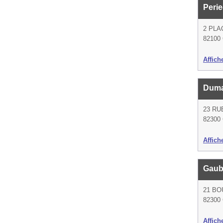
Peri
2 PLA
82100 
Affich
Duma
23 RU
82300
Affich
Gaub
21 BO
82300
Affich