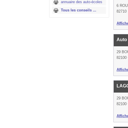
annuaire des auto-écoles
6 RO
Tous les conseils ...
82710 
Affich
Auto
29 BO
82100 
Affich
LAG
29 BO
82100 
Affich