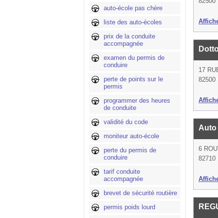
82500
auto-école pas chère
Affich
liste des auto-écoles
prix de la conduite
accompagnée
Dotto
examen du permis de
conduire
17 RU
perte de points sur le
82500
permis
Affich
programmer des heures
de conduite
validité du code
Auto
moniteur auto-école
6 RO
perte du permis de
conduire
82710 
tarif conduite
accompagnée
Affich
brevet de sécurité routière
REG
permis poids lourd