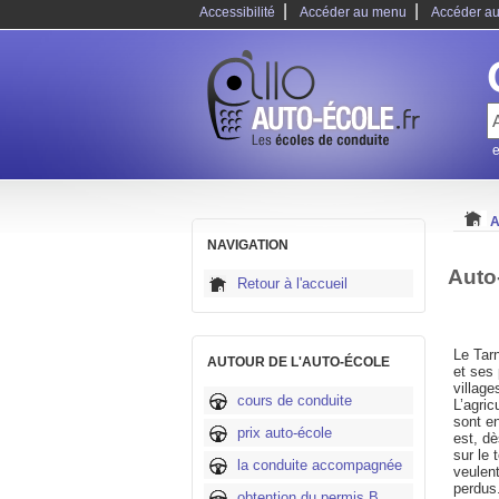
|
|
Accessibilité
Accéder au menu
Accéder au
e
A
NAVIGATION
Auto
Retour à l'accueil
Le Tar
AUTOUR DE L'AUTO-ÉCOLE
et ses 
villag
cours de conduite
L’agric
sont e
prix auto-école
est, dè
sur le 
la conduite accompagnée
veulen
perdus
obtention du permis B