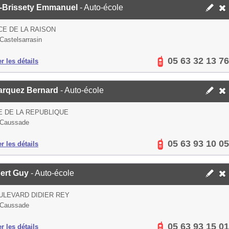
e-Brissety Emmanuel
- Auto-école
CE DE LA RAISON
Castelsarrasin
05 63 32 13 76
er les détails
rquez Bernard
- Auto-école
E DE LA REPUBLIQUE
 Caussade
05 63 93 10 05
er les détails
ert Guy
- Auto-école
ULEVARD DIDIER REY
 Caussade
05 63 93 15 01
er les détails