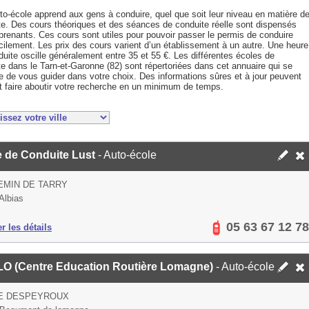
to-école apprend aux gens à conduire, quel que soit leur niveau en matière d
te. Des cours théoriques et des séances de conduite réelle sont dispensés
prenants. Ces cours sont utiles pour pouvoir passer le permis de conduire
cilement. Les prix des cours varient d’un établissement à un autre. Une heure
uite oscille généralement entre 35 et 55 €. Les différentes écoles de
e dans le Tarn-et-Garonne (82) sont répertoriées dans cet annuaire qui se
e de vous guider dans votre choix. Des informations sûres et à jour peuvent
et faire aboutir votre recherche en un minimum de temps.
e de Conduite Lust
- Auto-école
EMIN DE TARRY
Albias
05 63 67 12 78
er les détails
O (Centre Education Routière Lomagne)
- Auto-école
UE DESPEYROUX