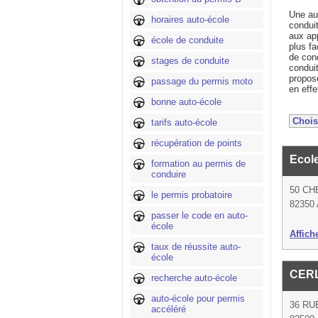
Une au
horaires auto-école
condui
aux ap
école de conduite
plus fa
de cond
stages de conduite
conduit
propos
passage du permis moto
en eff
bonne auto-école
tarifs auto-école
récupération de points
Ecol
formation au permis de
conduire
50 CH
le permis probatoire
82350 
passer le code en auto-
école
Affich
taux de réussite auto-
école
CERL
recherche auto-école
auto-école pour permis
36 R
accéléré