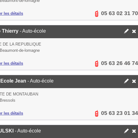
 Beaumont-de-lomagne
05 63 02 31 70
er les détails
 Thierry
- Auto-école
E DE LA REPUBLIQUE
 Beaumont-de-lomagne
05 63 26 46 74
er les détails
 Ecole Jean
- Auto-école
UTE DE MONTAUBAN
Bressols
05 63 23 01 34
er les détails
ULSKI
- Auto-école