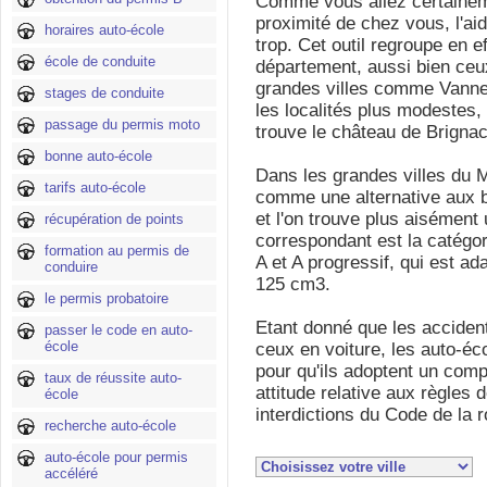
Comme vous allez certaineme
proximité de chez vous, l'ai
horaires auto-école
trop. Cet outil regroupe en e
école de conduite
département, aussi bien ceu
grandes villes comme Vanne
stages de conduite
les localités plus modestes,
passage du permis moto
trouve le château de Brignac
bonne auto-école
Dans les grandes villes du 
tarifs auto-école
comme une alternative aux b
et l'on trouve plus aisément
récupération de points
correspondant est la catégor
formation au permis de
A et A progressif, qui est a
conduire
125 cm3.
le permis probatoire
Etant donné que les acciden
passer le code en auto-
école
ceux en voiture, les auto-éc
pour qu'ils adoptent un com
taux de réussite auto-
attitude relative aux règles 
école
interdictions du Code de la r
recherche auto-école
auto-école pour permis
accéléré