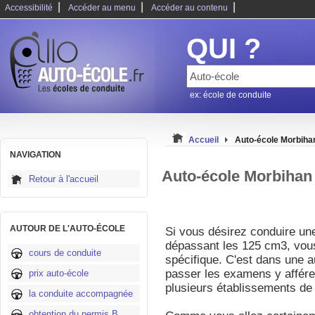
|
|
|
Accessibilité
Accéder au menu
Accéder au contenu
QUI ?
ex: école de conduite
Accueil
Auto-école Morbiha
NAVIGATION
Auto-école Morbihan
Retour à l'accueil
AUTOUR DE L'AUTO-ÉCOLE
Si vous désirez conduire un
dépassant les 125 cm3, vous
cours de conduite
spécifique. C'est dans une a
passer les examens y afféren
prix auto-école
plusieurs établissements de
la conduite accompagnée
obtention du permis B