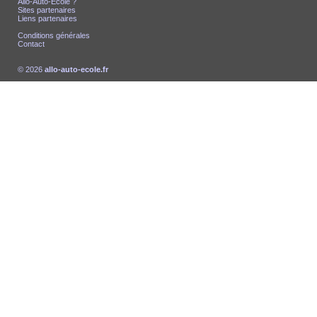
Allo-Auto-École ?
Sites partenaires
Liens partenaires
Conditions générales
Contact
© 2026
allo-auto-ecole.fr