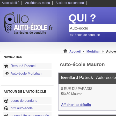
|
|
|
Accessibilité
Accéder au menu
Accéder au contenu
QUI ?
ex: école de conduite
Accueil
Morbihan
Auto-
NAVIGATION
Auto-école Mauron
Retour à l'accueil
Auto-école Morbihan
Eveillard Patrick
- Auto-école
8 RUE DU PARADIS
AUTOUR DE L'AUTO-ÉCOLE
56430 Mauron
cours de conduite
Afficher les détails
prix auto-école
la conduite accompagnée