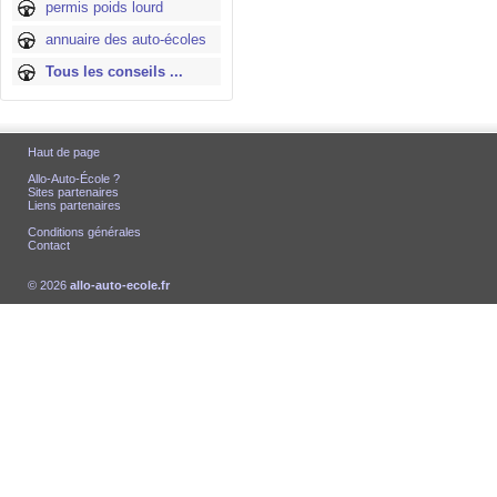
permis poids lourd
annuaire des auto-écoles
Tous les conseils ...
Haut de page
Allo-Auto-École ?
Sites partenaires
Liens partenaires
Conditions générales
Contact
© 2026
allo-auto-ecole.fr