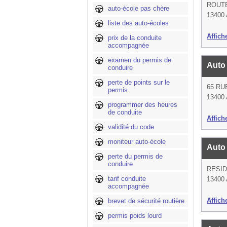
ROUTE
auto-école pas chère
13400
liste des auto-écoles
Affich
prix de la conduite
accompagnée
examen du permis de
Auto
conduire
perte de points sur le
65 RU
permis
13400
programmer des heures
de conduite
Affich
validité du code
moniteur auto-école
Auto
perte du permis de
conduire
RESI
tarif conduite
13400
accompagnée
Affich
brevet de sécurité routière
permis poids lourd