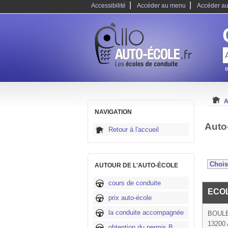
|
|
Accessibilité
Accéder au menu
Accéder au
e
A
NAVIGATION
Auto
Retour à l'accueil
AUTOUR DE L'AUTO-ÉCOLE
cours de conduite
ECOL
prix auto-école
la conduite accompagnée
BOUL
13200 
obtention du permis B