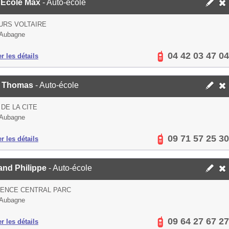
 Ecole Max
- Auto-école
URS VOLTAIRE
 Aubagne
04 42 03 47 04
er les détails
St Thomas
- Auto-école
 DE LA CITE
 Aubagne
09 71 57 25 30
er les détails
and Philippe
- Auto-école
DENCE CENTRAL PARC
 Aubagne
09 64 27 67 27
er les détails