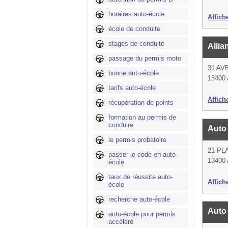
horaires auto-école
Affich
école de conduite
stages de conduite
Allia
passage du permis moto
31 A
bonne auto-école
13400
tarifs auto-école
Affich
récupération de points
formation au permis de
conduire
Auto
le permis probatoire
21 PL
passer le code en auto-
13400
école
taux de réussite auto-
Affich
école
recherche auto-école
Auto
auto-école pour permis
accéléré