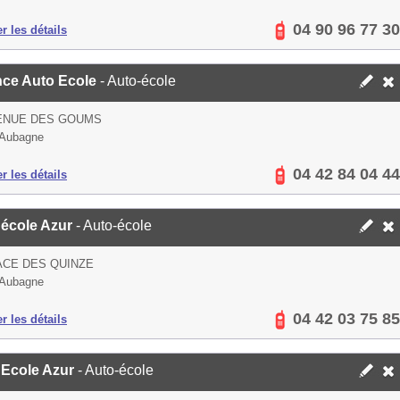
04 90 96 77 30
er les détails
nce Auto Ecole
- Auto-école
VENUE DES GOUMS
 Aubagne
04 42 84 04 44
er les détails
 école Azur
- Auto-école
ACE DES QUINZE
 Aubagne
04 42 03 75 85
er les détails
 Ecole Azur
- Auto-école