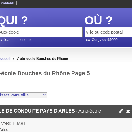
|
 contenu
QUI ?
OÙ ?
x: école de conduite
ex: Cergy ou 95000
ccueil
Auto-école Bouches du Rhône
-école Bouches du Rhône Page 5
E DE CONDUITE PAYS D ARLES
- Auto-école
EVARD HUART
Arles