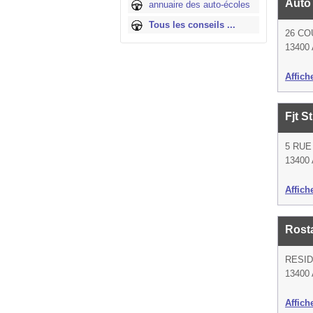
Auto
annuaire des auto-écoles
Tous les conseils ...
26 CO
13400
Affich
Fjt 
5 RUE
13400
Affich
Rost
RESI
13400
Affich