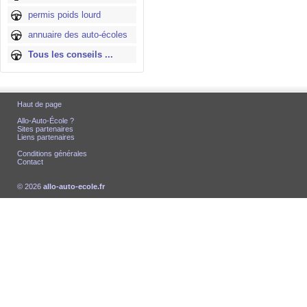
permis poids lourd
annuaire des auto-écoles
Tous les conseils ...
Haut de page
Allo-Auto-École ?
Sites partenaires
Liens partenaires
Conditions générales
Contact
© 2026
allo-auto-ecole.fr