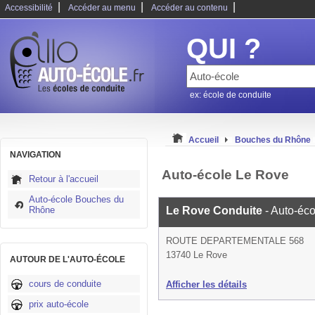
|
|
|
Accessibilité
Accéder au menu
Accéder au contenu
QUI ?
ex: école de conduite
Accueil
Bouches du Rhône
NAVIGATION
Auto-école Le Rove
Retour à l'accueil
Auto-école Bouches du
Rhône
Le Rove Conduite
- Auto-éco
ROUTE DEPARTEMENTALE 568
13740 Le Rove
AUTOUR DE L'AUTO-ÉCOLE
cours de conduite
Afficher les détails
prix auto-école