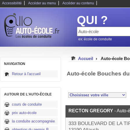
|
|
|
Accessibilité
Accéder au menu
Accéder au contenu
QUI ?
ex: école de conduite
Accueil
Auto-école B
NAVIGATION
Auto-école Bouches du
Retour à l'accueil
AUTOUR DE L'AUTO-ÉCOLE
cours de conduite
RECTON GREGORY
- Auto-
prix auto-école
la conduite accompagnée
333 BOULEVARD DE LA T
13190 Allauch
obtention du permis B