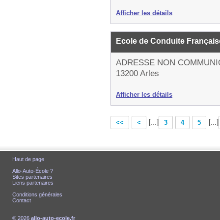
Afficher les détails
Ecole de Conduite Français
ADRESSE NON COMMUNI
13200 Arles
Afficher les détails
[...]
[...]
<<
<
3
4
5
Haut de page
Allo-Auto-École ?
Sites partenaires
Liens partenaires
Conditions générales
Contact
© 2026
allo-auto-ecole.fr