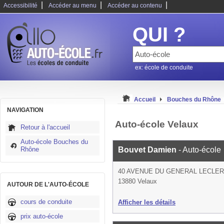
|
|
|
Accessibilité
Accéder au menu
Accéder au contenu
QUI ?
ex: école de conduite
Accueil
Bouches du Rhône
NAVIGATION
Auto-école Velaux
Retour à l'accueil
Auto-école Bouches du
Rhône
Bouvet Damien
- Auto-école
40 AVENUE DU GENERAL LECLE
13880 Velaux
AUTOUR DE L'AUTO-ÉCOLE
cours de conduite
Afficher les détails
prix auto-école