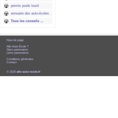
permis poids lourd
annuaire des auto-écoles
Tous les conseils ...
Haut de page
Allo-Auto-École ?
Sites partenaires
Liens partenaires
Conditions générales
Contact
© 2026
allo-auto-ecole.fr