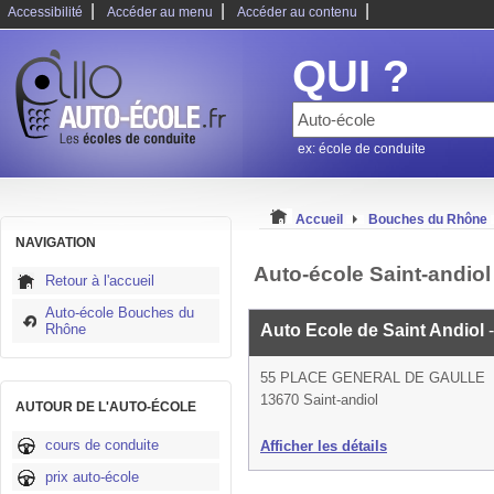
|
|
|
Accessibilité
Accéder au menu
Accéder au contenu
QUI ?
ex: école de conduite
Accueil
Bouches du Rhône
NAVIGATION
Auto-école Saint-andiol
Retour à l'accueil
Auto-école Bouches du
Rhône
Auto Ecole de Saint Andiol
55 PLACE GENERAL DE GAULLE
13670 Saint-andiol
AUTOUR DE L'AUTO-ÉCOLE
cours de conduite
Afficher les détails
prix auto-école