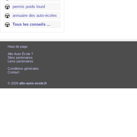
permis poids lourd
annuaire des auto-écoles
Tous les conseils ...
Haut de page
Allo-Auto-École ?
Sites partenaires
Liens partenaires
Conditions générales
Contact
© 2026
allo-auto-ecole.fr