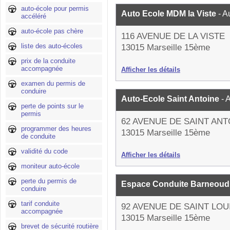
auto-école pour permis
Auto Ecole MDM la Viste
- A
accéléré
auto-école pas chère
116 AVENUE DE LA VISTE
liste des auto-écoles
13015 Marseille 15ème
prix de la conduite
accompagnée
Afficher les détails
examen du permis de
conduire
Auto-Ecole Saint Antoine
- 
perte de points sur le
permis
62 AVENUE DE SAINT ANT
programmer des heures
13015 Marseille 15ème
de conduite
validité du code
Afficher les détails
moniteur auto-école
perte du permis de
Espace Conduite Barneou
conduire
tarif conduite
92 AVENUE DE SAINT LOU
accompagnée
13015 Marseille 15ème
brevet de sécurité routière