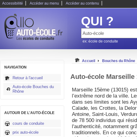
|
|
|
Accessibilité
Accéder au menu
Accéder au contenu
QUI ?
ex: école de conduite
Accueil
Bouches du Rhône
NAVIGATION
Auto-école Marseill
Retour à l'accueil
Auto-école Bouches du
Marseille 15ème (13015) est
Rhône
l’extrême nord de la ville. L
dans ses limites sont les Ay
Calade, les Crottes, la Delo
AUTOUR DE L'AUTO-ÉCOLE
Antoine, Saint-Louis, Verduro
de 78 500 individus qui rési
cours de conduite
l'authenticité, notamment g
traditionnels. En ce qui con
prix auto-école