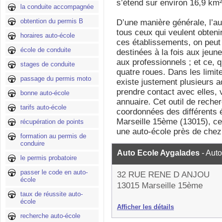
s’étend sur environ 16,9 km²
la conduite accompagnée
obtention du permis B
D’une manière générale, l’au
tous ceux qui veulent obteni
horaires auto-école
ces établissements, on peut 
école de conduite
destinées à la fois aux jeun
aux professionnels ; et ce, 
stages de conduite
quatre roues. Dans les limit
passage du permis moto
existe justement plusieurs 
prendre contact avec elles, 
bonne auto-école
annuaire. Cet outil de recher
tarifs auto-école
coordonnées des différents 
Marseille 15ème (13015), ce 
récupération de points
une auto-école près de chez
formation au permis de
conduire
Auto Ecole Aygalades
- Aut
le permis probatoire
passer le code en auto-
32 RUE RENE D ANJOU
école
13015 Marseille 15ème
taux de réussite auto-
école
Afficher les détails
recherche auto-école