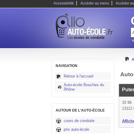
|
|
Accessibilité
Accéder au menu
Accéder au
e
A
NAVIGATION
Auto
Retour à l'accueil
Auto-école Bouches du
Rhône
Puter
33 96
13112 
AUTOUR DE L'AUTO-ÉCOLE
cours de conduite
Affich
prix auto-école