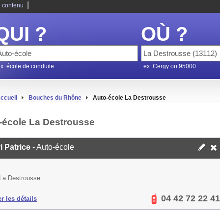
|
 contenu
QUI ?
OÙ ?
x: école de conduite
ex: Cergy ou 95000
ccueil
Bouches du Rhône
Auto-école La Destrousse
-école La Destrousse
i Patrice
- Auto-école
La Destrousse
04 42 72 22 41
er les détails