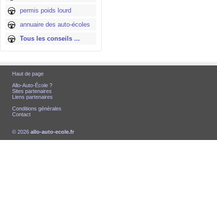
permis poids lourd
annuaire des auto-écoles
Tous les conseils ...
Haut de page
Allo-Auto-École ?
Sites partenaires
Liens partenaires
Conditions générales
Contact
© 2026
allo-auto-ecole.fr