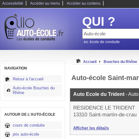
|
|
|
Accessibilité
Accéder au menu
Accéder au contenu
QUI ?
ex: école de conduite
Accueil
Bouches du Rhône
NAVIGATION
Auto-école Saint-mar
Retour à l'accueil
Auto-école Bouches du
Rhône
Auto Ecole du Trident
- Auto
RESIDENCE LE TRIDENT
13310 Saint-martin-de-crau
AUTOUR DE L'AUTO-ÉCOLE
cours de conduite
Afficher les détails
prix auto-école