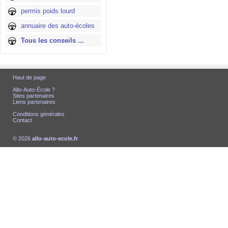
permis poids lourd
annuaire des auto-écoles
Tous les conseils ...
Haut de page
Allo-Auto-École ?
Sites partenaires
Liens partenaires
Conditions générales
Contact
© 2026
allo-auto-ecole.fr