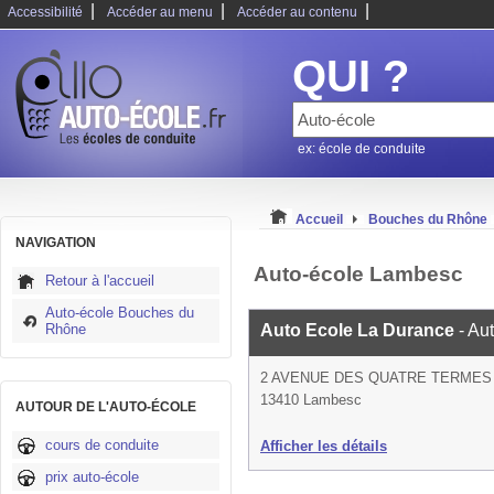
|
|
|
Accessibilité
Accéder au menu
Accéder au contenu
QUI ?
ex: école de conduite
Accueil
Bouches du Rhône
NAVIGATION
Auto-école Lambesc
Retour à l'accueil
Auto-école Bouches du
Rhône
Auto Ecole La Durance
- Au
2 AVENUE DES QUATRE TERMES
13410 Lambesc
AUTOUR DE L'AUTO-ÉCOLE
cours de conduite
Afficher les détails
prix auto-école