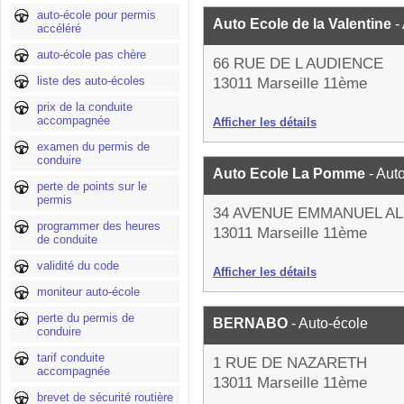
auto-école pour permis
Auto Ecole de la Valentine
-
accéléré
auto-école pas chère
66 RUE DE L AUDIENCE
liste des auto-écoles
13011 Marseille 11ème
prix de la conduite
accompagnée
Afficher les détails
examen du permis de
conduire
Auto Ecole La Pomme
- Aut
perte de points sur le
permis
34 AVENUE EMMANUEL A
programmer des heures
13011 Marseille 11ème
de conduite
validité du code
Afficher les détails
moniteur auto-école
perte du permis de
BERNABO
- Auto-école
conduire
tarif conduite
1 RUE DE NAZARETH
accompagnée
13011 Marseille 11ème
brevet de sécurité routière