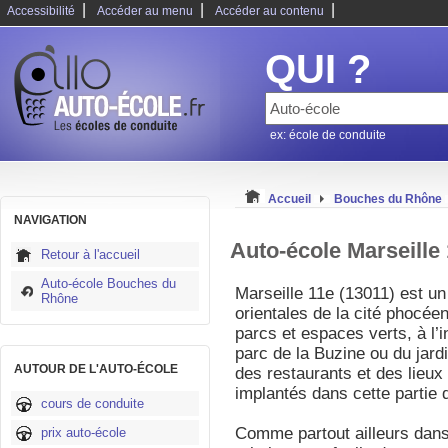
|
|
|
Accessibilité
Accéder au menu
Accéder au contenu
QUI ?
ex: école de conduite
Accueil
Bouches du Rhône
NAVIGATION
Auto-école Marseille
Retour à l'accueil
Auto-école Bouches du
Marseille 11e (13011) est un
Rhône
orientales de la cité phocéen
parcs et espaces verts, à l’i
parc de la Buzine ou du jar
AUTOUR DE L'AUTO-ÉCOLE
des restaurants et des lieux
implantés dans cette partie de
cours de conduite
Comme partout ailleurs dans 
prix auto-école