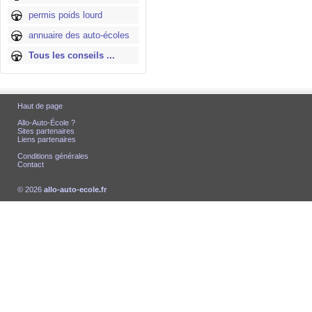
permis poids lourd
annuaire des auto-écoles
Tous les conseils ...
Haut de page
Allo-Auto-École ?
Sites partenaires
Liens partenaires
Conditions générales
Contact
© 2026
allo-auto-ecole.fr