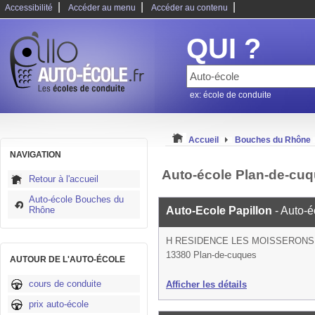
|
|
|
Accessibilité
Accéder au menu
Accéder au contenu
QUI ?
ex: école de conduite
Accueil
Bouches du Rhône
NAVIGATION
Auto-école Plan-de-cu
Retour à l'accueil
Auto-école Bouches du
Rhône
Auto-Ecole Papillon
- Auto-é
H RESIDENCE LES MOISSERONS
13380 Plan-de-cuques
AUTOUR DE L'AUTO-ÉCOLE
cours de conduite
Afficher les détails
prix auto-école