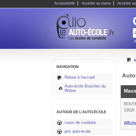
|
|
Accessibilité
Accéder au menu
Accéder au
e
A
NAVIGATION
Auto
Retour à l'accueil
Auto-école Bouches du
Rhône
Maus
ROUT
13520 
AUTOUR DE L'AUTO-ÉCOLE
cours de conduite
Affich
prix auto-école