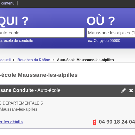
|
 contenu
QUI ?
OÙ ?
x: école de conduite
ex: Cergy ou 95000
ccueil
Bouches du Rhône
Auto-école Maussane-les-alpilles
-école Maussane-les-alpilles
sane Conduite
- Auto-école
E DEPARTEMENTALE 5
Maussane-les-alpilles
04 90 18 24 04
er les détails