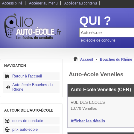
|
|
|
Accessibilité
Accéder au menu
Accéder au contenu
QUI ?
ex: école de conduite
Accueil
Bouches du Rhône
NAVIGATION
Auto-école Venelles
Retour à l'accueil
Auto-école Bouches du
Rhône
Auto-Ecole Venelles (CER)
RUE DES ECOLES
13770 Venelles
AUTOUR DE L'AUTO-ÉCOLE
cours de conduite
Afficher les détails
prix auto-école