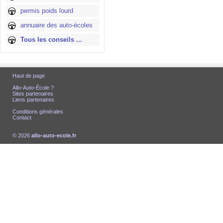
permis poids lourd
annuaire des auto-écoles
Tous les conseils ...
Haut de page
Allo-Auto-École ?
Sites partenaires
Liens partenaires
Conditions générales
Contact
© 2026
allo-auto-ecole.fr