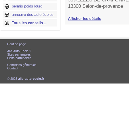
13300 Salon-de-provence
permis poids lourd
annuaire des auto-écoles
Afficher les détails
Tous les conseils ...
Haut de page
Allo-Auto-École ?
Sites partenaires
Liens partenaires
Conditions générales
Contact
© 2026
allo-auto-ecole.fr