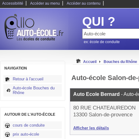
|
|
|
Accessibilité
Accéder au menu
Accéder au contenu
QUI ?
ex: école de conduite
Accueil
Bouches du Rhône
NAVIGATION
Auto-école Salon-de
Retour à l'accueil
Auto-école Bouches du
Rhône
Auto Ecole Bernard
- Auto-é
80 RUE CHATEAUREDON
13300 Salon-de-provence
AUTOUR DE L'AUTO-ÉCOLE
cours de conduite
Afficher les détails
prix auto-école