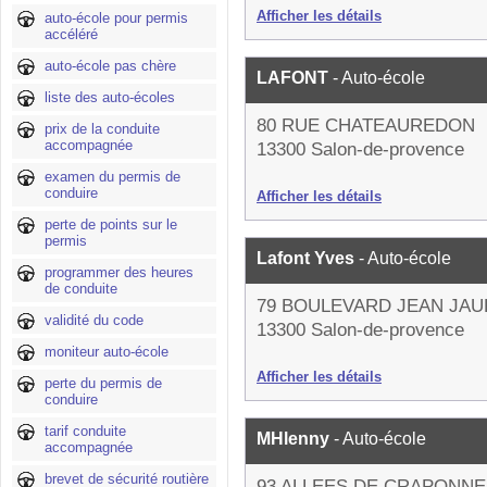
Afficher les détails
auto-école pour permis
accéléré
auto-école pas chère
LAFONT
- Auto-école
liste des auto-écoles
80 RUE CHATEAUREDON
prix de la conduite
accompagnée
13300 Salon-de-provence
examen du permis de
conduire
Afficher les détails
perte de points sur le
permis
Lafont Yves
- Auto-école
programmer des heures
de conduite
79 BOULEVARD JEAN JA
validité du code
13300 Salon-de-provence
moniteur auto-école
Afficher les détails
perte du permis de
conduire
tarif conduite
MHlenny
- Auto-école
accompagnée
brevet de sécurité routière
93 ALLEES DE CRAPONNE