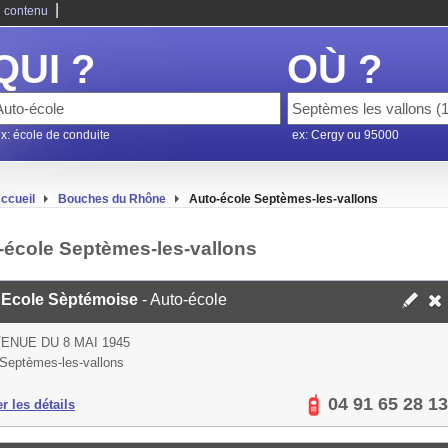
|
 contenu
QUI ?
OÙ ?
x: école de conduite
ex: Cergy ou 95000
ccueil
Bouches du Rhône
Auto-école Septèmes-les-vallons
-école Septèmes-les-vallons
 Ecole Sèptémoise
- Auto-école
VENUE DU 8 MAI 1945
Septèmes-les-vallons
04 91 65 28 13
er les détails