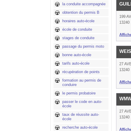
GUI
la conduite accompagnée
obtention du permis B
199 A
horaires auto-école
13240 
école de conduite
Affich
stages de conduite
passage du permis moto
WEI
bonne auto-école
tarifs auto-école
27 AV
13240 
récupération de points
formation au permis de
Affich
conduire
le permis probatoire
WMW
passer le code en auto-
école
27 AV
taux de réussite auto-
13240 
école
recherche auto-école
Affich