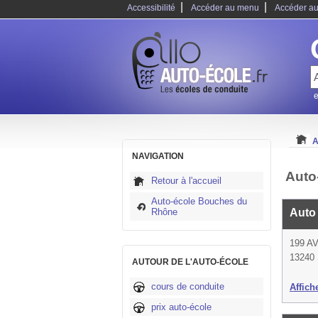
|
|
Accessibilité
Accéder au menu
Accéder au
e
A
NAVIGATION
Auto
Retour à l'accueil
Auto-école Bouches du
Rhône
Auto
199 A
13240 
AUTOUR DE L'AUTO-ÉCOLE
cours de conduite
Affich
prix auto-école