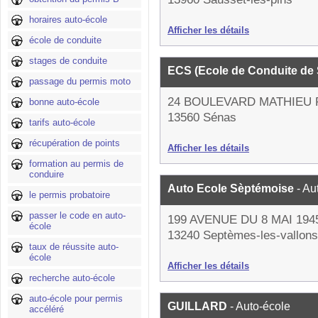
horaires auto-école
Afficher les détails
école de conduite
stages de conduite
ECS (Ecole de Conduite de
passage du permis moto
24 BOULEVARD MATHIEU
bonne auto-école
13560 Sénas
tarifs auto-école
récupération de points
Afficher les détails
formation au permis de
conduire
Auto Ecole Sèptémoise
- Au
le permis probatoire
passer le code en auto-
199 AVENUE DU 8 MAI 194
école
13240 Septèmes-les-vallons
taux de réussite auto-
école
Afficher les détails
recherche auto-école
auto-école pour permis
GUILLARD
- Auto-école
accéléré