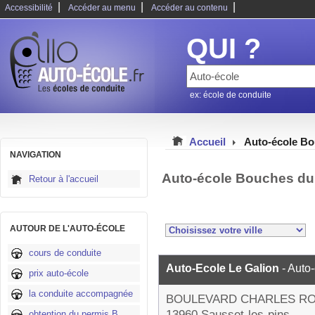
|
|
|
Accessibilité
Accéder au menu
Accéder au contenu
QUI ?
ex: école de conduite
Accueil
Auto-école B
NAVIGATION
Auto-école Bouches du
Retour à l'accueil
AUTOUR DE L'AUTO-ÉCOLE
cours de conduite
Auto-Ecole Le Galion
- Auto
prix auto-école
la conduite accompagnée
BOULEVARD CHARLES R
13960 Sausset-les-pins
obtention du permis B