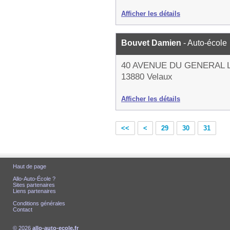
Afficher les détails
Bouvet Damien
- Auto-école
40 AVENUE DU GENERAL 
13880 Velaux
Afficher les détails
<<
<
29
30
31
Haut de page
Allo-Auto-École ?
Sites partenaires
Liens partenaires
Conditions générales
Contact
© 2026
allo-auto-ecole.fr