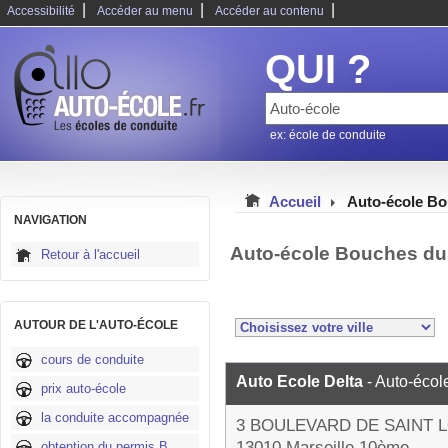
|
|
|
Accessibilité
Accéder au menu
Accéder au contenu
QUI ?
ex: école de conduite
Accueil
Auto-école B
NAVIGATION
Auto-école Bouches du
Retour à l'accueil
AUTOUR DE L'AUTO-ÉCOLE
cours de conduite
Auto Ecole Delta
- Auto-écol
prix auto-école
la conduite accompagnée
3 BOULEVARD DE SAINT 
13010 Marseille 10ème
obtention du permis B