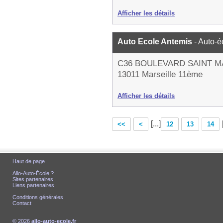
Afficher les détails
Auto Ecole Antemis
- Auto-é
C36 BOULEVARD SAINT 
13011 Marseille 11ème
Afficher les détails
[...]
<<
<
12
13
14
Haut de page
Allo-Auto-École ?
Sites partenaires
Liens partenaires
Conditions générales
Contact
© 2026
allo-auto-ecole.fr