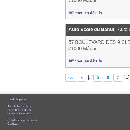
71000 Mâcon
Afficher les détails
Auto Ecole du Bahut
- Auto-
57 BOULEVARD DES 9 CL
71000 Mâcon
Afficher les détails
[...]
[...]
<<
<
5
6
7
Haut de page
Allo-Auto-École ?
Sites partenaires
Liens partenaires
Conditions générales
Contact