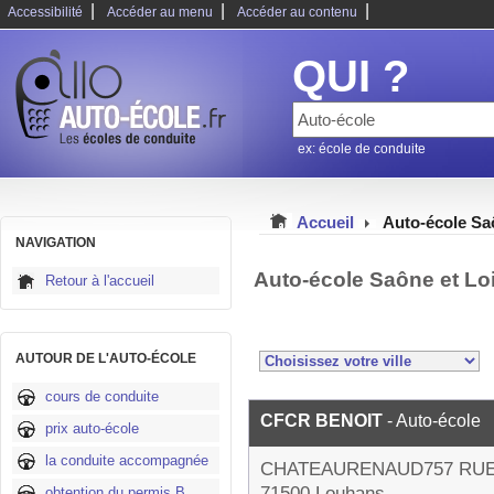
|
|
|
Accessibilité
Accéder au menu
Accéder au contenu
QUI ?
ex: école de conduite
Accueil
Auto-école Sa
NAVIGATION
Auto-école Saône et Lo
Retour à l'accueil
AUTOUR DE L'AUTO-ÉCOLE
cours de conduite
CFCR BENOIT
- Auto-école
prix auto-école
la conduite accompagnée
CHATEAURENAUD757 RU
71500 Louhans
obtention du permis B