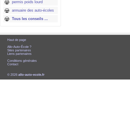
permis poids lourd
annuaire des auto-écoles
Tous les conseils ...
Haut de page
Allo-Auto-École ?
Sites partenaires
Liens partenaires
Conditions générales
Contact
© 2026
allo-auto-ecole.fr