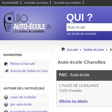
|
|
|
Accessibilité
Accéder au menu
Accéder au contenu
QUI ?
ex: école de conduite
Accueil
Saône et Loire
A
NAVIGATION
Auto-école Charolles
Retour à l'accueil
Auto-école Saône et Loire
FAC
- Auto-école
1 PLACE DE LA BALANCE
AUTOUR DE L'AUTO-ÉCOLE
71120 Charolles
cours de conduite
Afficher les détails
prix auto-école
la conduite accompagnée