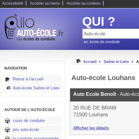
|
|
|
Accessibilité
Accéder au menu
Accéder au contenu
QUI ?
ex: école de conduite
Accueil
Saône et Loire
A
NAVIGATION
Auto-école Louhans
Retour à l'accueil
Auto-école Saône et Loire
Auto Ecole Benoît
- Auto-éc
20 RUE DE BRAM
AUTOUR DE L'AUTO-ÉCOLE
71500 Louhans
cours de conduite
Afficher les détails
prix auto-école
la conduite accompagnée