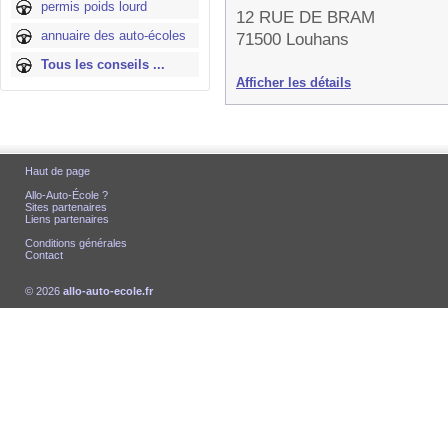
permis poids lourd
12 RUE DE BRAM
annuaire des auto-écoles
71500 Louhans
Tous les conseils ...
Afficher les détails
Haut de page
Allo-Auto-École ?
Sites partenaires
Liens partenaires
Conditions générales
Contact
© 2026
allo-auto-ecole.fr