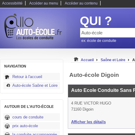
|
|
|
Accessibilité
Accéder au menu
Accéder au contenu
QUI ?
ex: école de conduite
Accueil
Saône et Loire
A
NAVIGATION
Auto-école Digoin
Retour à l'accueil
Auto-école Saône et Loire
Auto Ecole Conduite Sans 
4 RUE VICTOR HUGO
AUTOUR DE L'AUTO-ÉCOLE
71160 Digoin
cours de conduite
Afficher les détails
prix auto-école
la conduite accompagnée