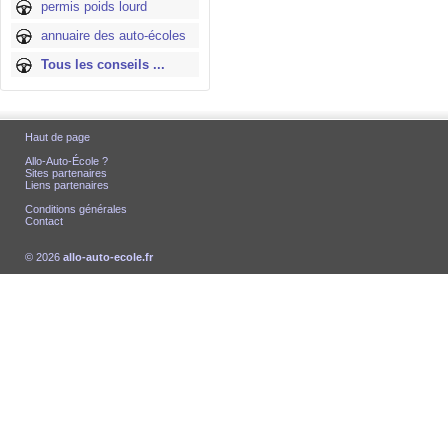
permis poids lourd
annuaire des auto-écoles
Tous les conseils ...
Haut de page
Allo-Auto-École ?
Sites partenaires
Liens partenaires
Conditions générales
Contact
© 2026
allo-auto-ecole.fr