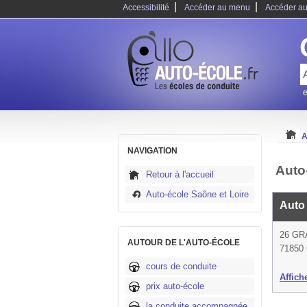
|
|
Accessibilité
Accéder au menu
Accéder au
e
A
NAVIGATION
Auto
Retour à l'accueil
Auto-école Saône et Loire
Auto
26 GR
AUTOUR DE L'AUTO-ÉCOLE
71850 
cours de conduite
Affich
prix auto-école
la conduite accompagnée