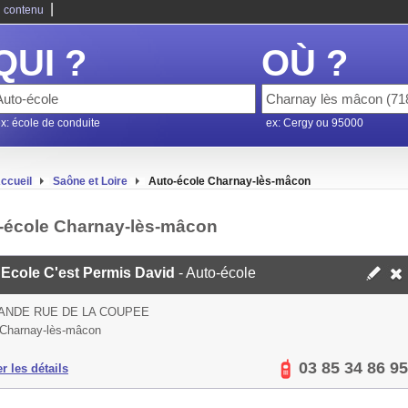
|
 contenu
QUI ?
OÙ ?
x: école de conduite
ex: Cergy ou 95000
ccueil
Saône et Loire
Auto-école Charnay-lès-mâcon
-école Charnay-lès-mâcon
 Ecole C'est Permis David
- Auto-école
ANDE RUE DE LA COUPEE
Charnay-lès-mâcon
03 85 34 86 95
er les détails