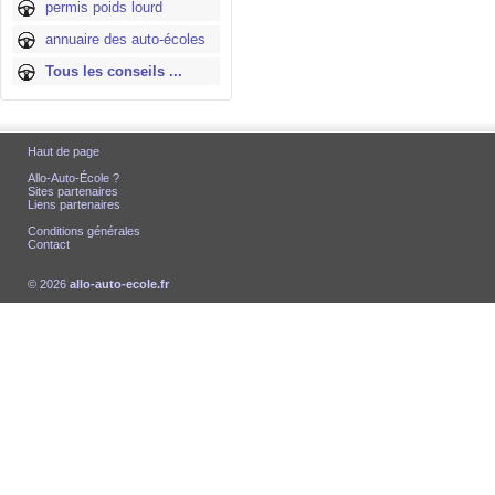
permis poids lourd
annuaire des auto-écoles
Tous les conseils ...
Haut de page
Allo-Auto-École ?
Sites partenaires
Liens partenaires
Conditions générales
Contact
© 2026
allo-auto-ecole.fr