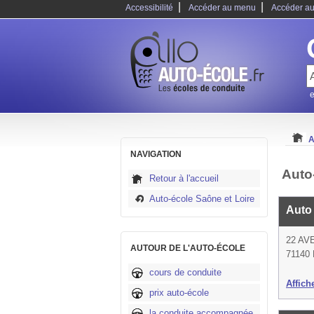
|
|
Accessibilité
Accéder au menu
Accéder au
e
A
NAVIGATION
Auto
Retour à l'accueil
Auto-école Saône et Loire
Auto
22 AV
AUTOUR DE L'AUTO-ÉCOLE
71140 
cours de conduite
Affich
prix auto-école
la conduite accompagnée