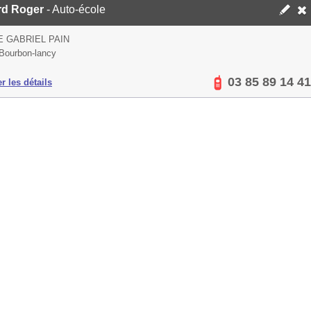
rd Roger
- Auto-école
E GABRIEL PAIN
Bourbon-lancy
03 85 89 14 41
er les détails