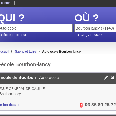
|
 contenu
QUI ?
OÙ ?
x: école de conduite
ex: Cergy ou 95000
ccueil
Saône et Loire
Auto-école Bourbon-lancy
-école Bourbon-lancy
 Ecole de Bourbon
- Auto-école
ENUE GENERAL DE GAULLE
Bourbon-lancy
03 85 89 25 72
er les détails