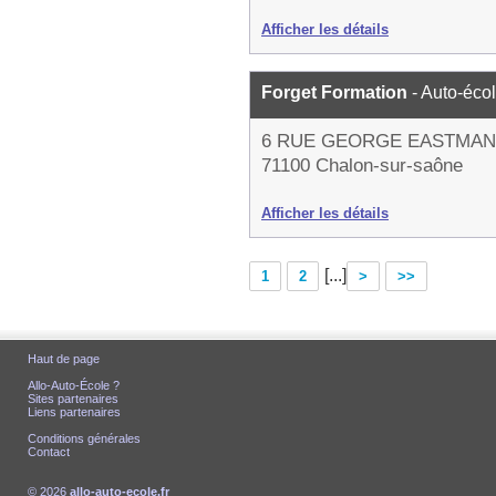
Afficher les détails
Forget Formation
- Auto-éco
6 RUE GEORGE EASTMAN
71100 Chalon-sur-saône
Afficher les détails
[...]
1
2
>
>>
Haut de page
Allo-Auto-École ?
Sites partenaires
Liens partenaires
Conditions générales
Contact
© 2026
allo-auto-ecole.fr