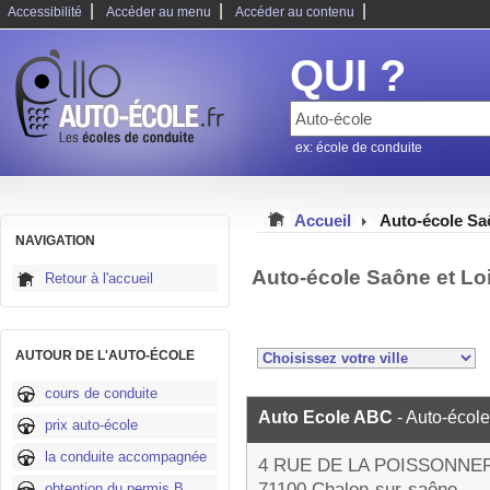
|
|
|
Accessibilité
Accéder au menu
Accéder au contenu
QUI ?
ex: école de conduite
Accueil
Auto-école Sa
NAVIGATION
Auto-école Saône et Lo
Retour à l'accueil
AUTOUR DE L'AUTO-ÉCOLE
cours de conduite
Auto Ecole ABC
- Auto-école
prix auto-école
la conduite accompagnée
4 RUE DE LA POISSONNE
71100 Chalon-sur-saône
obtention du permis B