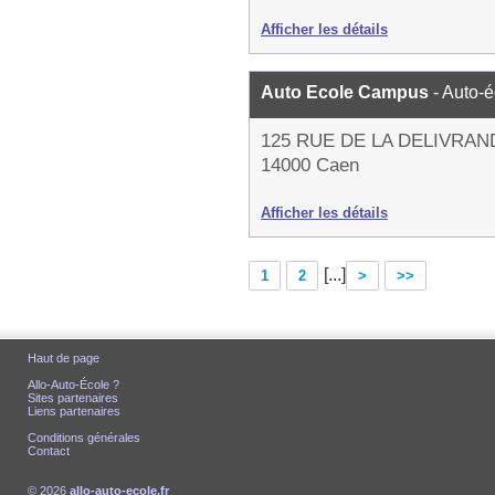
Afficher les détails
Auto Ecole Campus
- Auto-
125 RUE DE LA DELIVRAN
14000 Caen
Afficher les détails
[...]
1
2
>
>>
Haut de page
Allo-Auto-École ?
Sites partenaires
Liens partenaires
Conditions générales
Contact
© 2026
allo-auto-ecole.fr