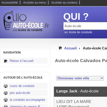
|
|
|
Accessibilité
Accéder au menu
Accéder au contenu
QUI ?
ex: école de conduite
Accueil
Auto-école Ca
NAVIGATION
Auto-école Calvados P
Retour à l'accueil
AUTOUR DE L'AUTO-ÉCOLE
cours de conduite
Lange Jack
- Auto-école
prix auto-école
la conduite accompagnée
LIEU DIT LA MARE
14380 Beaumesnil
obtention du permis B