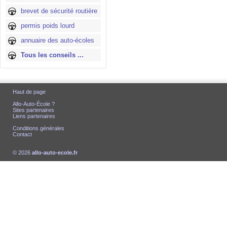
brevet de sécurité routière
permis poids lourd
annuaire des auto-écoles
Tous les conseils ...
Haut de page
Allo-Auto-École ?
Sites partenaires
Liens partenaires
Conditions générales
Contact
© 2026
allo-auto-ecole.fr