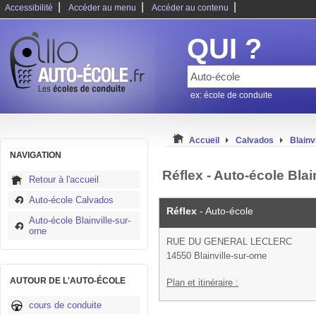
|
|
|
Accessibilité
Accéder au menu
Accéder au contenu
QUI ?
ex: école de conduite
Accueil
Calvados
Blainv
NAVIGATION
Réflex - Auto-école Blai
Retour à l'accueil
Auto-école Calvados
Réflex
- Auto-école
Auto-école Blainville-sur-
orne
RUE DU GENERAL LECLERC
14550 Blainville-sur-orne
AUTOUR DE L'AUTO-ÉCOLE
Plan et itinéraire :
cours de conduite