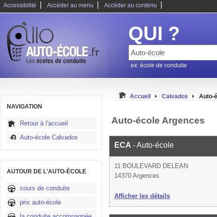
|
|
|
Accessibilité
Accéder au menu
Accéder au contenu
QUI ?
ex: école de conduite
Accueil
Calvados
Auto-
NAVIGATION
Auto-école Argences
Retour à l'accueil
Auto-école Calvados
ECA
- Auto-école
11 BOULEVARD DELEAN
AUTOUR DE L'AUTO-ÉCOLE
14370 Argences
cours de conduite
Afficher les détails
prix auto-école
la conduite accompagnée