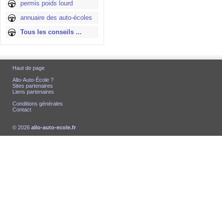
permis poids lourd
annuaire des auto-écoles
Tous les conseils ...
Haut de page
Allo-Auto-École ?
Sites partenaires
Liens partenaires
Conditions générales
Contact
© 2026
allo-auto-ecole.fr